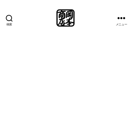
検索
メニュー
岡
本
商
店
総
合
案
内
所