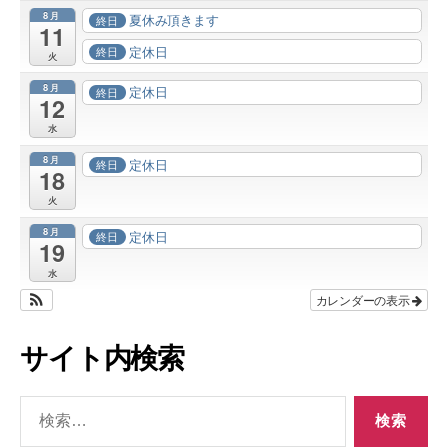
8月
夏休み頂きます
終日
11
定休日
終日
火
8月
定休日
終日
12
水
8月
定休日
終日
18
火
8月
定休日
終日
19
水
カレンダーの表示
サイト内検索
検
索