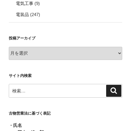
電気工事
(9)
電装品
(247)
投稿アーカイブ
投
稿
ア
ー
サイト内検索
カ
イ
検
検
ブ
索
索:
古物営業法に基づく表記
・氏名