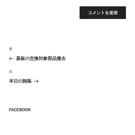
投
前
前
稿
の
基板の交換対象部品撤去
ナ
投
ビ
稿
次
次
ゲ
の
本日の賄賂
投
ー
稿
シ
ョ
FACEBOOK
ン