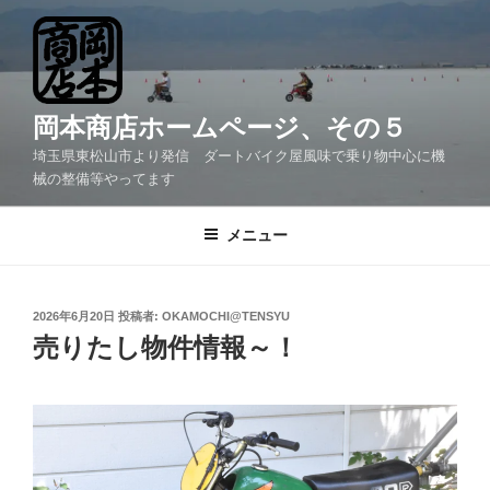
コ
ン
テ
ン
ツ
岡本商店ホームページ、その５
へ
埼玉県東松山市より発信 ダートバイク屋風味で乗り物中心に機
ス
械の整備等やってます
キ
ッ
メニュー
プ
投
2026年6月20日
投稿者:
OKAMOCHI@TENSYU
稿
売りたし物件情報～！
日: