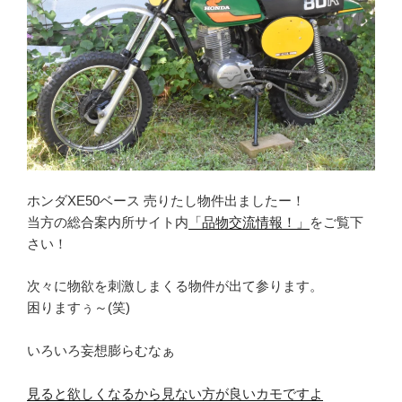
ホンダXE50ベース 売りたし物件出ましたー！
当方の総合案内所サイト内
「品物交流情報！」
をご覧下
さい！
次々に物欲を刺激しまくる物件が出て参ります。
困りますぅ～(笑)
いろいろ妄想膨らむなぁ
見ると欲しくなるから見ない方が良いカモですよ