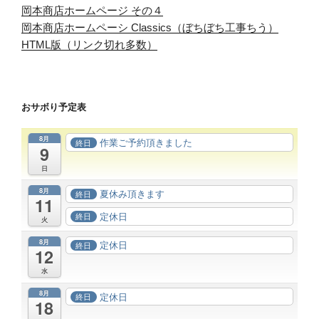
岡本商店ホームページ その４
岡本商店ホームペーシ Classics（ぼちぼち工事ちう）
HTML版（リンク切れ多数）
おサボり予定表
8月
作業ご予約頂きました
終日
9
日
8月
夏休み頂きます
終日
11
定休日
終日
火
8月
定休日
終日
12
水
8月
定休日
終日
18