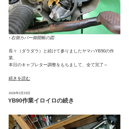
↑右側カバー御開帳の図
長々（ダラダラ）と続けて参りましたヤマハYB90の作
業、
本日のキャブレター調整をもちまして、全て完了～
“YB90
続きを読む
キ
ャ
投
2026年3月19日
ブ
稿
YB90作業イロイロの続き
日:
レ
タ
ー
調