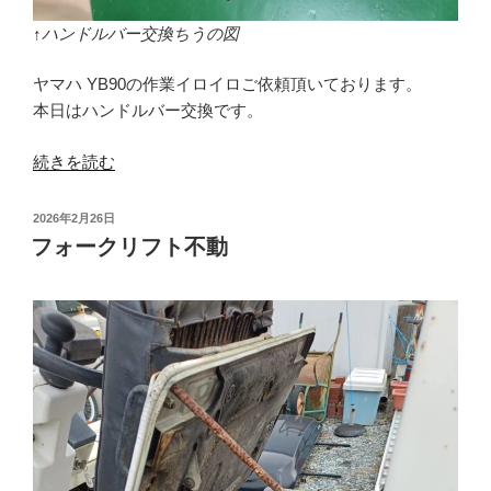
↑ハンドルバー交換ちうの図
ヤマハ YB90の作業イロイロご依頼頂いております。
本日はハンドルバー交換です。
“YB90
続きを読む
作
業
投
2026年2月26日
イ
稿
フォークリフト不動
日:
ロ
イ
ロ
の
続
き”
の