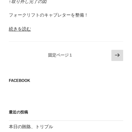
↑取り外し完了の図
フォークリフトのキャブレターを整備！
“フ
続きを読む
ォ
ー
ク
投
次
固定ページ
1
リ
の
稿
フ
ペ
の
ト
ー
ペ
キ
FACEBOOK
ジ
ャ
ー
ブ
ジ
レ
送
タ
り
最近の投稿
ー
整
本日の賄賂、トリプル
備”