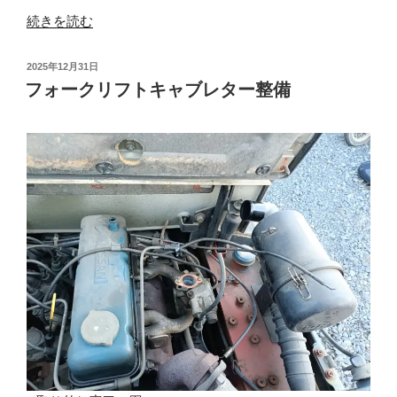
“フ
続きを読む
ォ
ー
投
2025年12月31日
ク
稿
フォークリフトキャブレター整備
日:
リ
フ
ト
不
動”
の