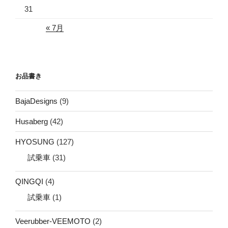
31
« 7月
お品書き
BajaDesigns
(9)
Husaberg
(42)
HYOSUNG
(127)
試乗車
(31)
QINGQI
(4)
試乗車
(1)
Veerubber-VEEMOTO
(2)