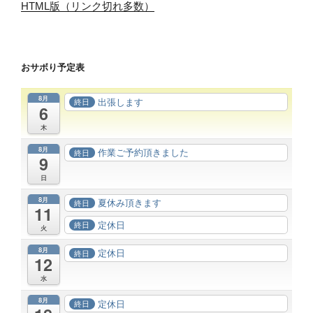
HTML版（リンク切れ多数）
おサボり予定表
8月
出張します
終日
6
木
8月
作業ご予約頂きました
終日
9
日
8月
夏休み頂きます
終日
11
定休日
終日
火
8月
定休日
終日
12
水
8月
定休日
終日