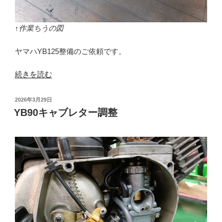
↑作業ちうの図
ヤマハYB125整備のご依頼です。
“YAMAHA
続きを読む
YB125
整
投
2026年3月29日
備”
稿
YB90キャブレター調整
日:
の