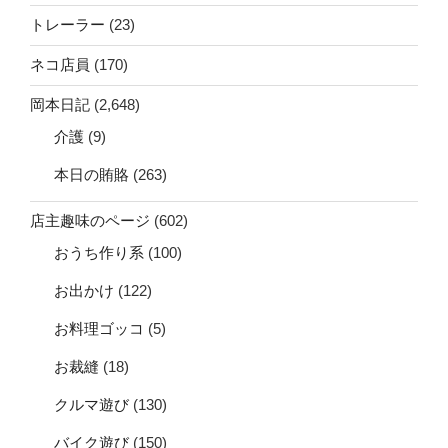
トレーラー
(23)
ネコ店員
(170)
岡本日記
(2,648)
介護
(9)
本日の賄賂
(263)
店主趣味のページ
(602)
おうち作り系
(100)
お出かけ
(122)
お料理ゴッコ
(5)
お裁縫
(18)
クルマ遊び
(130)
バイク遊び
(150)