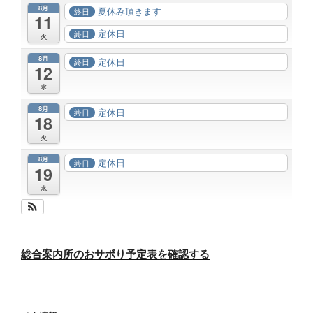
8月
夏休み頂きます
終日
11
定休日
終日
火
8月
定休日
終日
12
水
8月
定休日
終日
18
火
8月
定休日
終日
19
水
総合案内所のおサボり予定表を確認する