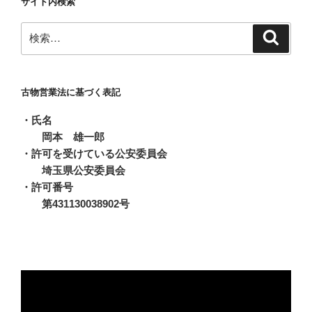
サイト内検索
カ
イ
検
検
ブ
索
索:
古物営業法に基づく表記
・氏名
岡本 雄一郎
・許可を受けている公安委員会
埼玉県公安委員会
・許可番号
第431130038902号