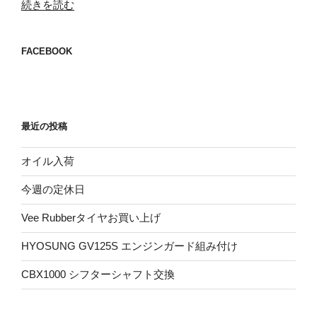
“VEEMOTO
続きを読む
TIRES
大
FACEBOOK
量
入
荷！”
の
最近の投稿
オイル入荷
今週の定休日
Vee Rubberタイヤお買い上げ
HYOSUNG GV125S エンジンガード組み付け
CBX1000 シフターシャフト交換