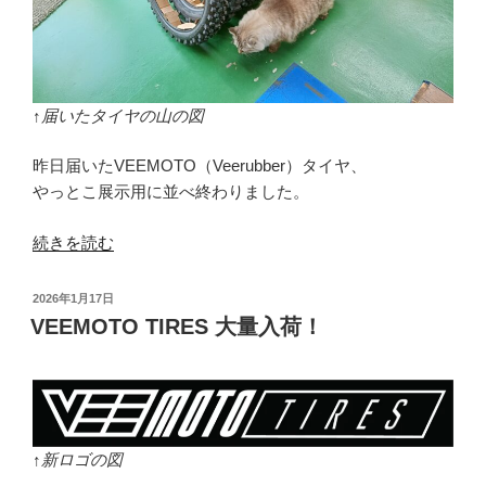
↑届いたタイヤの山の図
昨日届いたVEEMOTO（Veerubber）タイヤ、
やっとこ展示用に並べ終わりました。
“VEEMOTO
続きを読む
タ
イ
投
2026年1月17日
ヤ
稿
VEEMOTO TIRES 大量入荷！
日:
展
示
完
了”
の
↑新ロゴの図