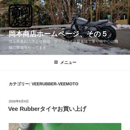
コ
ン
テ
ン
ツ
岡本商店ホームページ、その５
へ
埼玉県東松山市より発信 ダートバイク屋風味で乗り物中心に機
ス
械の整備等やってます
キ
ッ
メニュー
プ
カテゴリー:
VEERUBBER-VEEMOTO
投
2026年8月4日
稿
Vee Rubberタイヤお買い上げ
日: