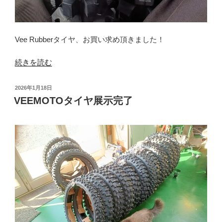
Vee Rubberタイヤ、お買い求め頂きました！
“Vee
続きを読む
Rubber
タ
投
2026年1月18日
イ
稿
VEEMOTOタイヤ展示完了
日:
ヤ
お
買
い
上
げ”
の