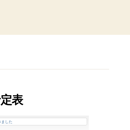
予定表
きました