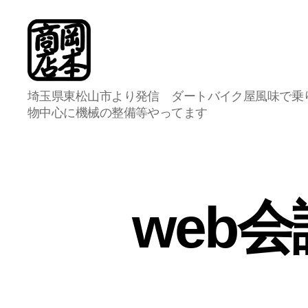
岡
埼玉県東松山市より発信 ダートバイク屋風味で乗
本
物中心に機械の整備等やってます
商
店
総
合
案
内
web
所