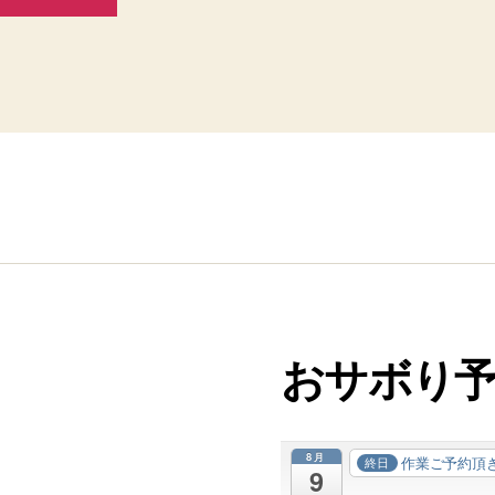
おサボり
8月
作業ご予約頂
終日
9