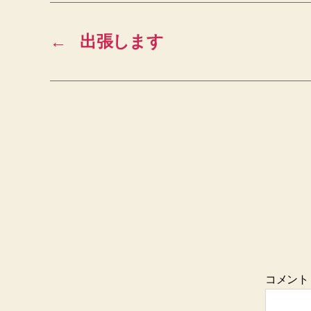
←
出張します
コメン