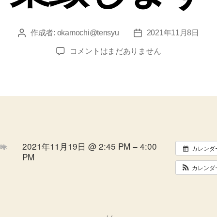
作成者:
okamochi@tensyu
2021年11月8日
投
投
稿
稿
web
コメントはまだありません
者
日
会
議
出
席
の
為、
一
時
2021年11月19日 @ 2:45 PM – 4:00
時:
カレンダ
PM
休
業
カレンダ
致
し
ま
す