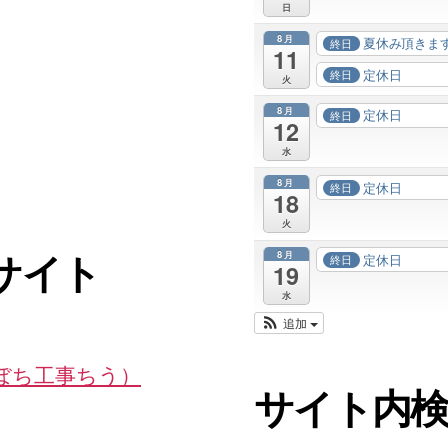
日
8月
夏休み頂きま
終日
11
定休日
終日
火
8月
定休日
終日
12
水
8月
定休日
終日
18
火
8月
定休日
終日
サイト
19
水
追加
ちぼち工事ちう）
サイト内