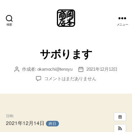
検索
メニュー
岡
本
商
店
サボります
総
合
案
作成者:
okamochi@tensyu
2021年12月12日
投
投
内
稿
稿
サ
コメントはまだありません
所
者
日
ボ
り
ま
す
へ
日時:
の
2021年12月14日
終日