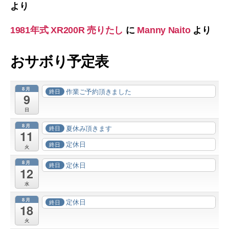
より
1981年式 XR200R 売りたし
に
Manny Naito
より
おサボり予定表
8月
作業ご予約頂きました
終日
9
日
8月
夏休み頂きます
終日
11
定休日
終日
火
8月
定休日
終日
12
水
8月
定休日
終日
18
火