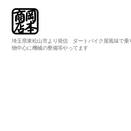
岡
埼玉県東松山市より発信 ダートバイク屋風味で乗
本
物中心に機械の整備等やってます
商
店
総
合
案
内
所