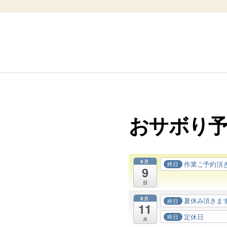
おサボり
8月
作業ご予約頂
終日
9
日
8月
夏休み頂きま
終日
11
定休日
終日
火