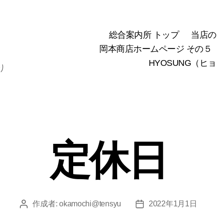
総合案内所 トップ
当店の
岡本商店ホームページ その５
HYOSUNG（ヒ
り
定休日
作成者:
okamochi@tensyu
2022年1月1日
投
投
稿
稿