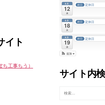
8月
定休日
終日
12
水
8月
定休日
終日
18
火
8月
定休日
終日
サイト
19
水
追加
ちぼち工事ちう）
サイト内
検
索
対