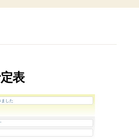
予定表
きました
す