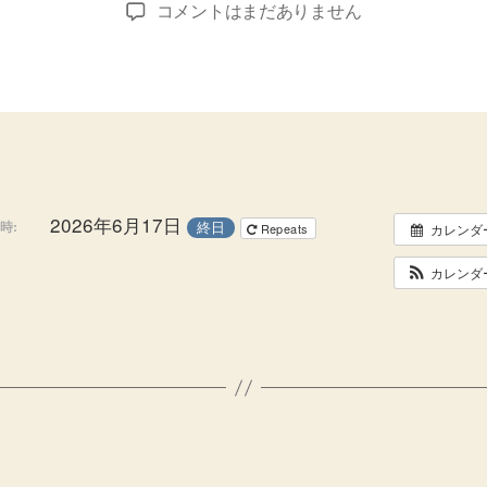
定
コメントはまだありません
者
日
休
日
へ
の
2026年6月17日
終日
時:
Repeats
カレンダ
カレンダ