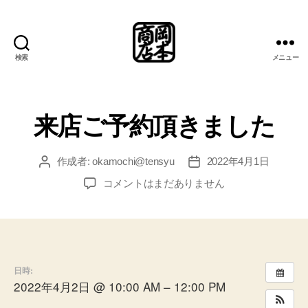
検索
メニュー
岡
本
商
店
来店ご予約頂きました
総
合
案
作成者:
okamochi@tensyu
2022年4月1日
投
投
内
稿
稿
来
コメントはまだありません
所
者
日
店
ご
予
約
頂
日時:
き
2022年4月2日 @ 10:00 AM – 12:00 PM
ま
し