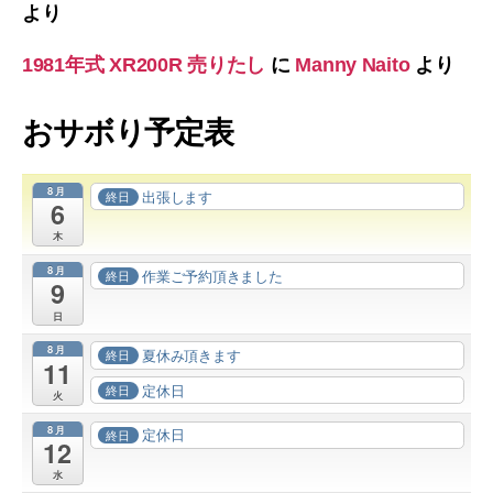
より
1981年式 XR200R 売りたし
に
Manny Naito
より
おサボり予定表
8月
出張します
終日
6
木
8月
作業ご予約頂きました
終日
9
日
8月
夏休み頂きます
終日
11
定休日
終日
火
8月
定休日
終日
12
水