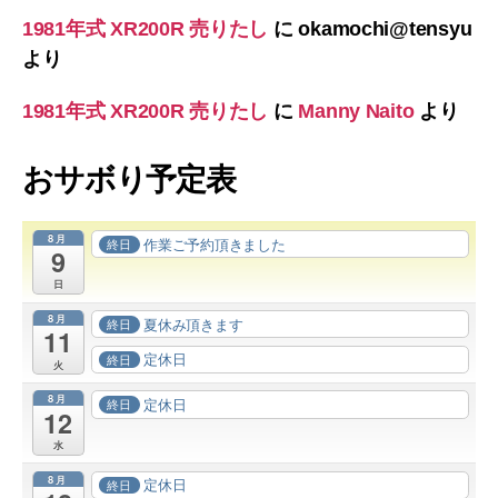
1981年式 XR200R 売りたし
に
okamochi@tensyu
より
1981年式 XR200R 売りたし
に
Manny Naito
より
おサボり予定表
8月
作業ご予約頂きました
終日
9
日
8月
夏休み頂きます
終日
11
定休日
終日
火
8月
定休日
終日
12
水
8月
定休日
終日