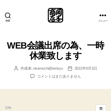
検索
メニュー
岡
本
商
店
WEB会議出席の為、一時
総
合
休業致します
案
内
作成者:
okamochi@tensyu
2022年9月3日
所
投
投
稿
稿
WEB
コメントはまだありません
者
日
会
議
出
席
の
日時:
為、