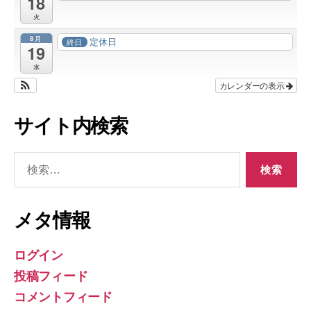
18
火
8月
定休日
終日
19
水
カレンダーの表示
サイト内検索
検
索
対
象:
メタ情報
ログイン
投稿フィード
コメントフィード