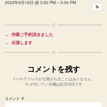
2022年9月16日 @ 3:50 PM – 5:00 PM
一
時
休
業
致
し
←
作業ご予約頂きました
ま
す
→
出張します
へ
の
コメントを残す
メールアドレスが公開されることはありません。
※
が付いている欄は必須項目です
コメント
※