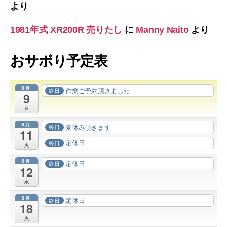
より
1981年式 XR200R 売りたし
に
Manny Naito
より
おサボり予定表
8月
作業ご予約頂きました
終日
9
日
8月
夏休み頂きます
終日
11
定休日
終日
火
8月
定休日
終日
12
水
8月
定休日
終日
18
火