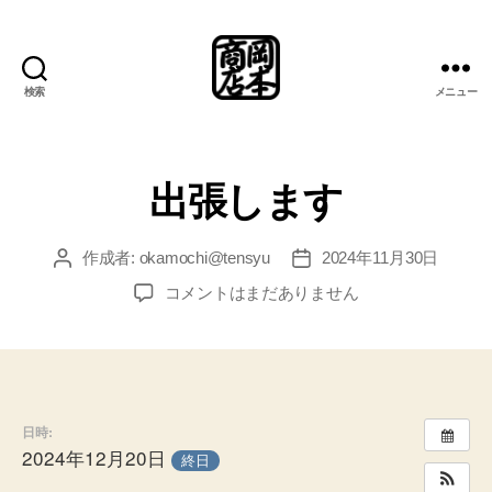
検索
メニュー
岡
本
商
店
出張します
総
合
案
作成者:
okamochi@tensyu
2024年11月30日
投
投
内
稿
稿
出
コメントはまだありません
所
者
日
張
し
ま
す
へ
日時:
の
2024年12月20日
終日