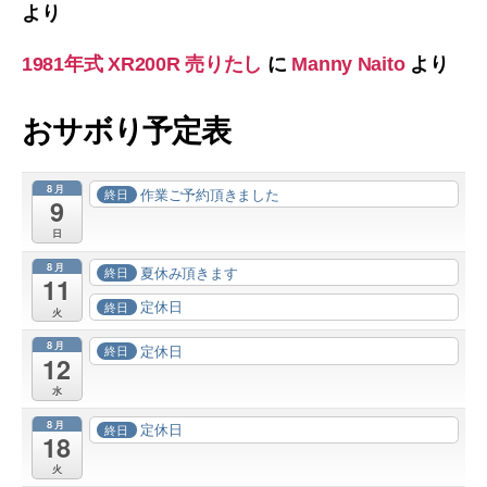
より
1981年式 XR200R 売りたし
に
Manny Naito
より
おサボり予定表
8月
作業ご予約頂きました
終日
9
日
8月
夏休み頂きます
終日
11
定休日
終日
火
8月
定休日
終日
12
水
8月
定休日
終日
18
火