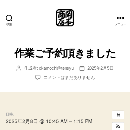
検索
メニュー
岡
本
商
店
作業ご予約頂きました
総
合
案
作成者:
okamochi@tensyu
2025年2月5日
投
投
内
稿
稿
作
コメントはまだありません
所
者
日
業
ご
予
約
頂
日時:
き
2025年2月8日 @ 10:45 AM – 1:15 PM
ま
し