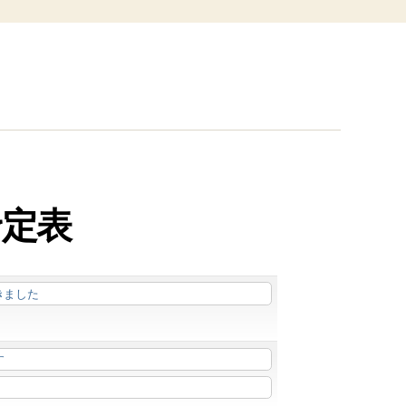
予定表
きました
す