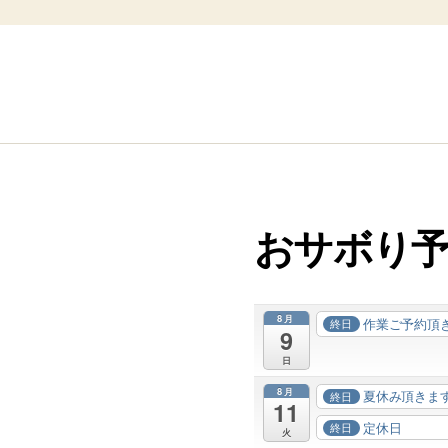
おサボり
8月
作業ご予約頂
終日
9
日
8月
夏休み頂きま
終日
11
定休日
終日
火