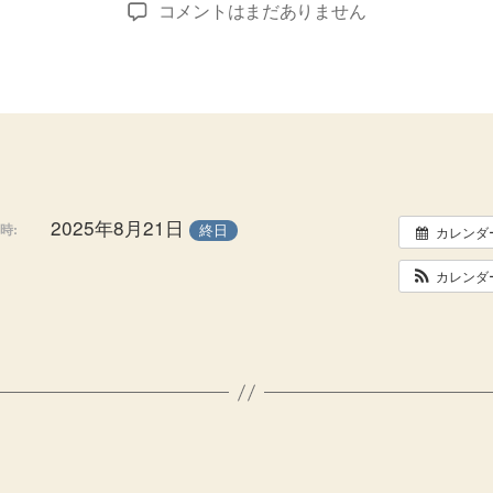
出
コメントはまだありません
者
日
張
し
ま
す
へ
の
2025年8月21日
終日
時:
カレンダ
カレンダ