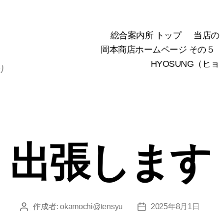
総合案内所 トップ
当店の
岡本商店ホームページ その５
HYOSUNG（ヒ
り
出張します
作成者:
okamochi@tensyu
2025年8月1日
投
投
稿
稿