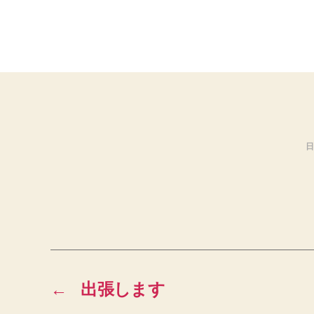
日
←
出張します