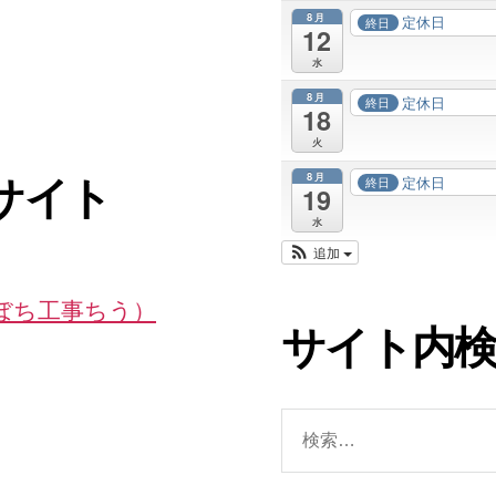
8月
定休日
終日
12
水
8月
定休日
終日
18
火
8月
定休日
終日
サイト
19
水
追加
ちぼち工事ちう）
サイト内
検
索
対