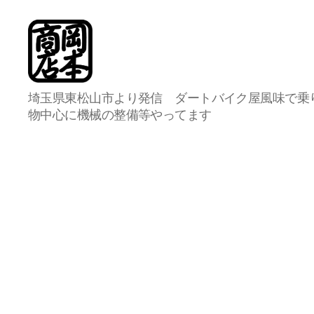
岡
埼玉県東松山市より発信 ダートバイク屋風味で乗
本
物中心に機械の整備等やってます
商
店
総
合
案
内
所