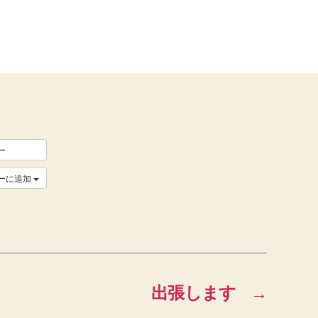
ー
ーに追加
出張します
→