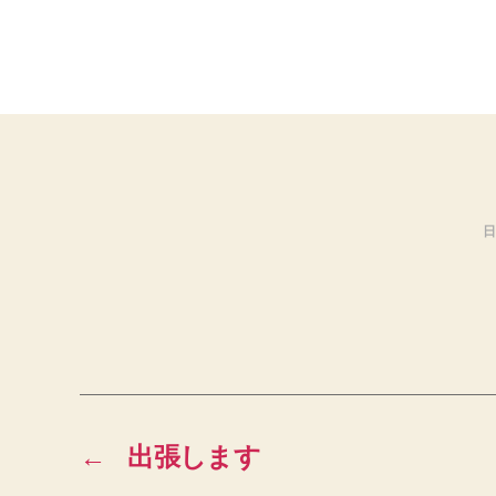
日
←
出張します