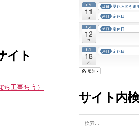
8月
夏休み頂きま
終日
11
定休日
終日
火
8月
定休日
終日
12
水
8月
定休日
終日
サイト
18
火
追加
ちぼち工事ちう）
サイト内
検
索
対