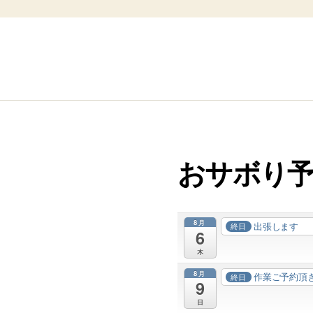
おサボり
8月
出張します
終日
6
木
8月
作業ご予約頂
終日
9
日