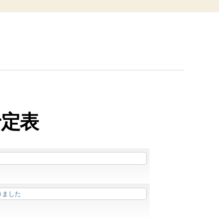
予定表
きました