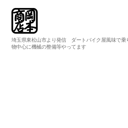
岡
埼玉県東松山市より発信 ダートバイク屋風味で乗
本
物中心に機械の整備等やってます
商
店
総
合
案
内
所