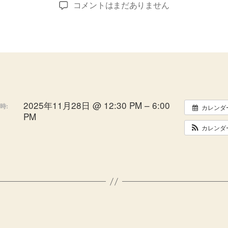
出
コメントはまだありません
者
日
張
し
ま
す
へ
の
2025年11月28日 @ 12:30 PM – 6:00
時:
カレンダ
PM
カレンダ