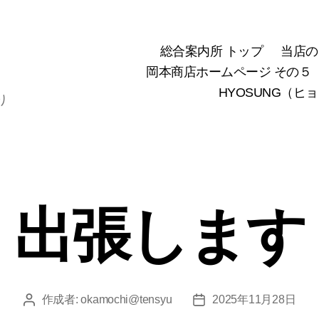
総合案内所 トップ
当店の
岡本商店ホームページ その５
HYOSUNG（ヒ
り
出張します
作成者:
okamochi@tensyu
2025年11月28日
投
投
稿
稿