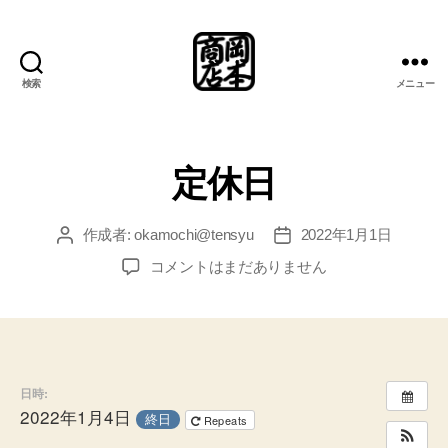
検索
メニュー
岡
本
商
店
定休日
総
合
案
作成者:
okamochi@tensyu
2022年1月1日
投
投
内
稿
稿
定
コメントはまだありません
所
者
日
休
日
へ
の
日時:
2022年1月4日
終日
Repeats