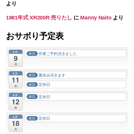
より
1981年式 XR200R 売りたし
に
Manny Naito
より
おサボり予定表
8月
作業ご予約頂きました
終日
9
日
8月
夏休み頂きます
終日
11
定休日
終日
火
8月
定休日
終日
12
水
8月
定休日
終日
18
火