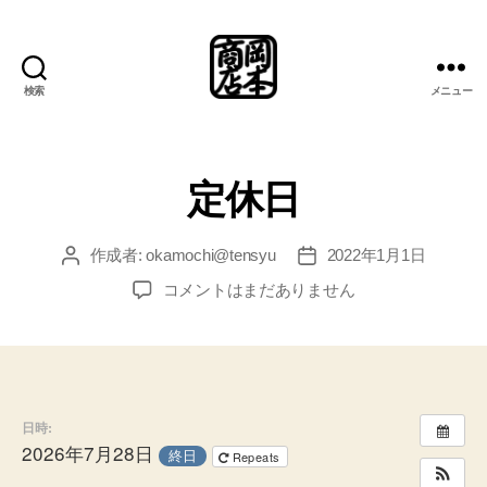
検索
メニュー
岡
本
商
店
定休日
総
合
案
作成者:
okamochi@tensyu
2022年1月1日
投
投
内
稿
稿
定
コメントはまだありません
所
者
日
休
日
へ
の
日時:
2026年7月28日
終日
Repeats