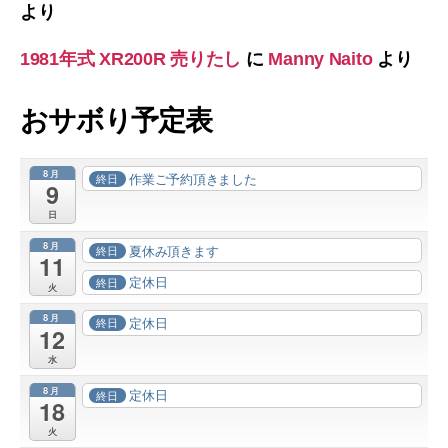
より
1981年式 XR200R 売りたし
に
Manny Naito
より
おサボり予定表
8月
作業ご予約頂きました
終日
9
日
8月
夏休み頂きます
終日
11
定休日
終日
火
8月
定休日
終日
12
水
8月
定休日
終日
18
火