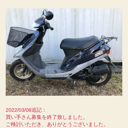
オ
AF27(2
ス
ト)
中
古
車
売
り
た
し
へ
の
2022/03/08追記：
買い手さん募集を終了致しました。
ご検討いただき、ありがとうございました。