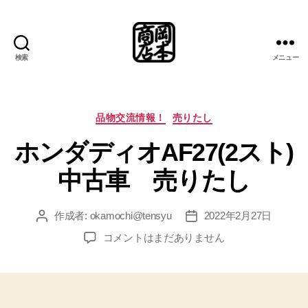
検索
メニュー
岡
本
商
店
カ
品物交流情報！
売りたし
総
テ
ホンダディオAF27(2スト)
合
ゴ
案
リ
中古車 売りたし
内
ー
所
作成者:
okamochi@tensyu
2022年2月27日
投
投
稿
稿
ホ
コメントはまだありません
者
日
ン
ダ
デ
ィ