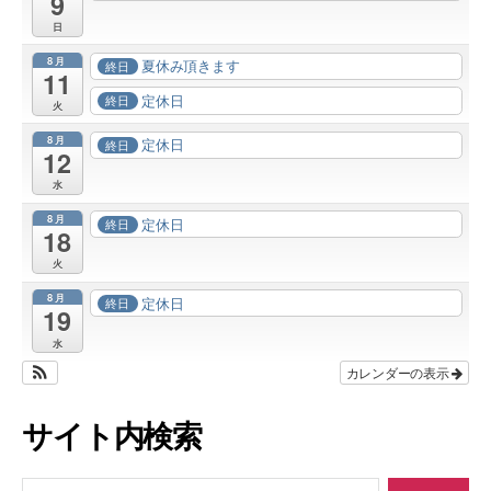
9
日
8月
夏休み頂きます
終日
11
定休日
終日
火
8月
定休日
終日
12
水
8月
定休日
終日
18
火
8月
定休日
終日
19
水
カレンダーの表示
サイト内検索
検