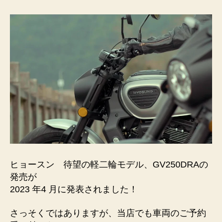
ク
ル
ー
ザ
ー
GV250DRA
正
式
発
表
へ
の
ヒョースン 待望の軽二輪モデル、GV250DRAの
発売が
2023 年4 月に発表されました！
さっそくではありますが、当店でも車両のご予約