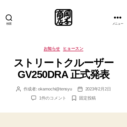
検索
メニュー
岡
本
商
店
カ
お知らせ
ヒョースン
総
テ
ストリートクルーザー
合
ゴ
案
リ
GV250DRA 正式発表
内
ー
所
作成者:
okamochi@tensyu
2023年2月2日
投
投
稿
稿
ス
1件のコメント
固定投稿
者
日
ト
リ
ー
ト