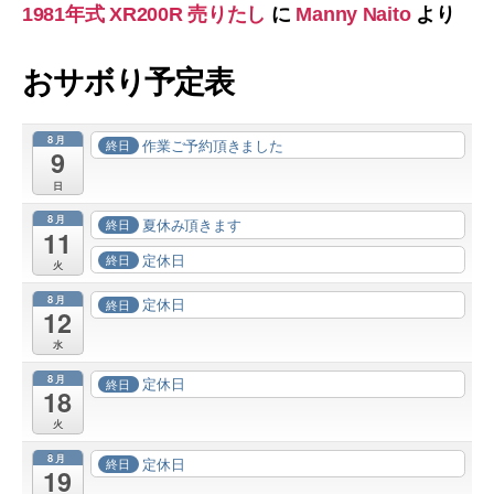
1981年式 XR200R 売りたし
に
Manny Naito
より
おサボり予定表
8月
作業ご予約頂きました
終日
9
日
8月
夏休み頂きます
終日
11
定休日
終日
火
8月
定休日
終日
12
水
8月
定休日
終日
18
火
8月
定休日
終日
19