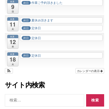
8月
作業ご予約頂きました
終日
9
日
8月
夏休み頂きます
終日
11
定休日
終日
火
8月
定休日
終日
12
水
8月
定休日
終日
18
火
カレンダーの表示
サイト内検索
検
索
対