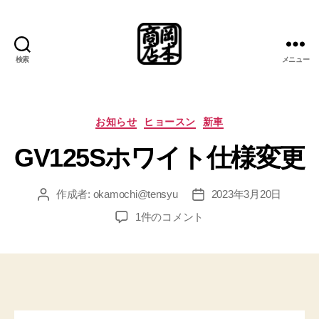
検索
メニュー
岡
本
商
店
カ
お知らせ
ヒョースン
新車
総
テ
GV125Sホワイト仕様変更
合
ゴ
案
リ
内
ー
作成者:
okamochi@tensyu
2023年3月20日
投
投
所
稿
稿
GV125S
1件のコメント
者
日
ホ
ワ
イ
ト
仕
様