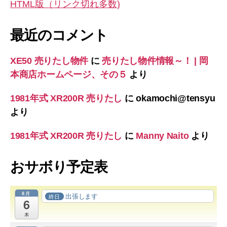
HTML版（リンク切れ多数)
最近のコメント
XE50 売りたし物件
に
売りたし物件情報～！ | 岡
本商店ホームページ、その５
より
1981年式 XR200R 売りたし
に
okamochi@tensyu
より
1981年式 XR200R 売りたし
に
Manny Naito
より
おサボり予定表
8月
出張します
終日
6
木