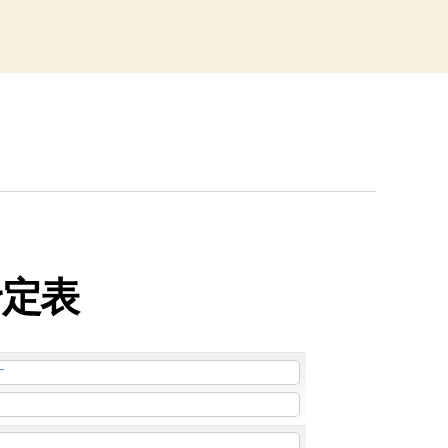
予定表
す