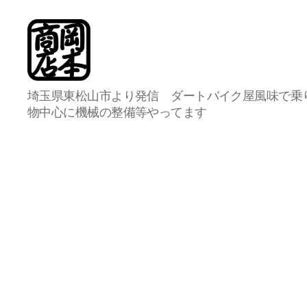
岡
埼玉県東松山市より発信 ダートバイク屋風味で乗
本
物中心に機械の整備等やってます
商
店
総
合
案
内
所