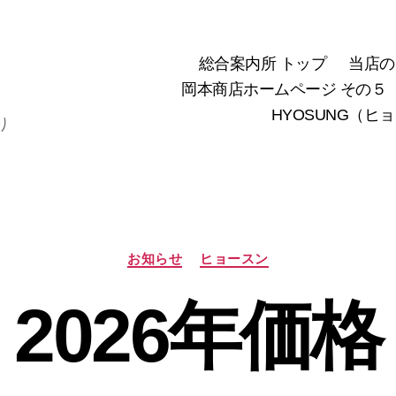
総合案内所 トップ
当店の
岡本商店ホームページ その５
HYOSUNG（ヒ
り
カ
お知らせ
ヒョースン
テ
ゴ
2026年価格
リ
ー