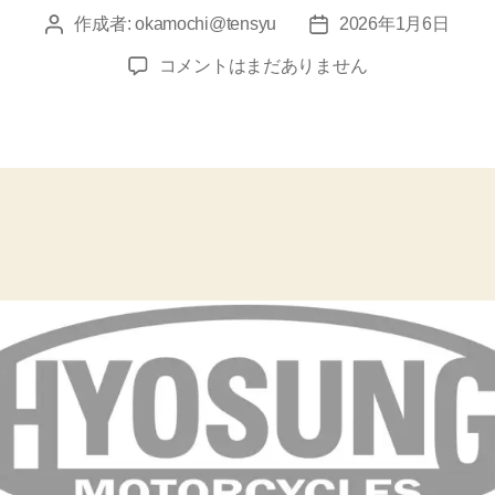
作成者:
okamochi@tensyu
2026年1月6日
投
投
稿
稿
2026
コメントはまだありません
者
日
年
価
格
へ
の