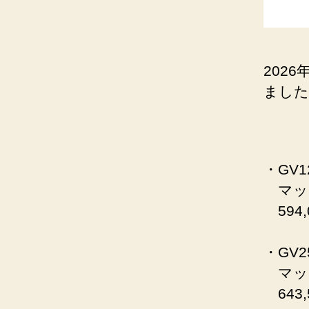
202
ました
・GV12
マット
594,
・GV25
マッ
643,5