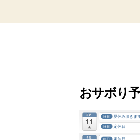
おサボり
8月
夏休み頂きま
終日
11
定休日
終日
火
8月
定休日
終日