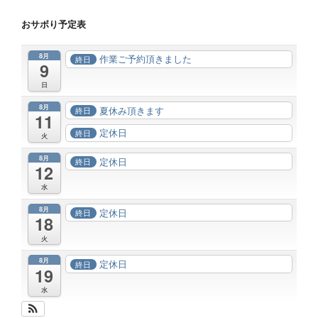
おサボり予定表
8月
作業ご予約頂きました
終日
9
日
8月
夏休み頂きます
終日
11
定休日
終日
火
8月
定休日
終日
12
水
8月
定休日
終日
18
火
8月
定休日
終日
19
水