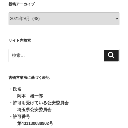
投稿アーカイブ
投
稿
ア
ー
サイト内検索
カ
イ
検
検
ブ
索
索:
古物営業法に基づく表記
・氏名
岡本 雄一郎
・許可を受けている公安委員会
埼玉県公安委員会
・許可番号
第431130038902号