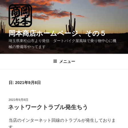
コ
ン
テ
ン
ツ
岡本商店ホームページ、その５
へ
埼玉県東松山市より発信 ダートバイク屋風味で乗り物中心に機
ス
械の整備等やってます
キ
ッ
メニュー
プ
日:
2021年9月8日
投
2021年9月8日
稿
ネットワークトラブル発生ちう
日:
当店のインターネット回線のトラブルが発生しておりま
す。