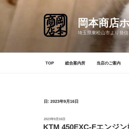
コ
ン
テ
岡本商店
ン
ツ
埼玉県東松山市より発信
へ
ス
キ
ッ
TOP
総合案内所
当店のご案内
プ
日:
2023年9月16日
投
2023年9月16日
稿
KTM 450EXC-Fエンジ
日: