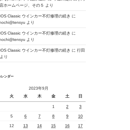
店ホームページ、その５
より
MOS Classic ウインカー不灯修理の続き
に
mochi@tensyu
より
MOS Classic ウインカー不灯修理の続き
に
mochi@tensyu
より
MOS Classic ウインカー不灯修理の続き
に
行田
より
カレンダー
2023年9月
火
水
木
金
土
日
1
2
3
5
6
7
8
9
10
12
13
14
15
16
17