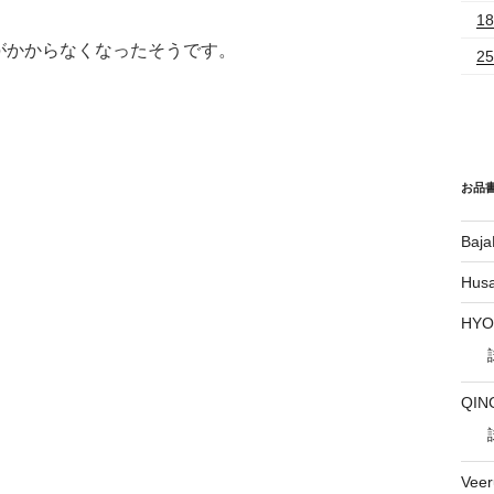
18
ジンがかからなくなったそうです。
25
お品
Baja
Hus
HY
QIN
Vee