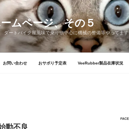
ホームページ、その５
 ダートバイク屋風味で乗り物中心に機械の整備等やってます
お問い合わせ
おサボり予定表
VeeRubber製品在庫状況
FAC
ン始動不良