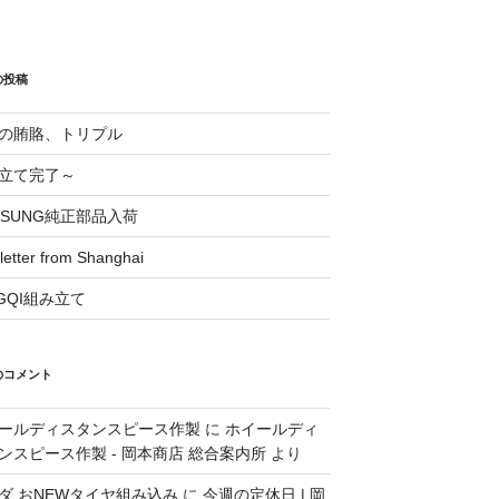
の投稿
の賄賂、トリプル
立て完了～
OSUNG純正部品入荷
 letter from Shanghai
NGQI組み立て
のコメント
ールディスタンスピース作製
に
ホイールディ
ンスピース作製 - 岡本商店 総合案内所
より
ダ おNEWタイヤ組み込み
に
今週の定休日 | 岡