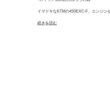
イマドキなKTMの450EXC-F、エン
“KTM
続きを読む
450EXC-
F
エ
ン
ジ
ン
始
動
不
良”
の