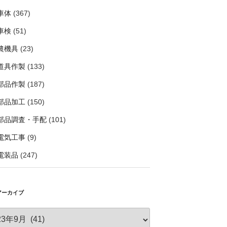
車体
(367)
車検
(51)
農機具
(23)
道具作製
(133)
部品作製
(187)
部品加工
(150)
部品調査・手配
(101)
電気工事
(9)
電装品
(247)
アーカイブ