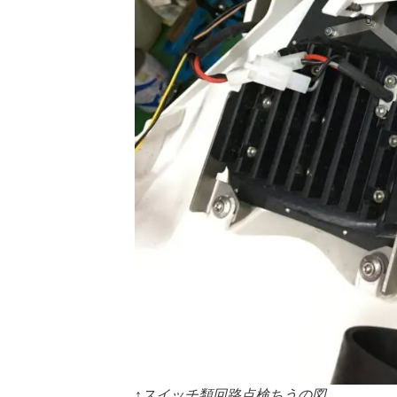
↑スイッチ類回路点検ちうの図