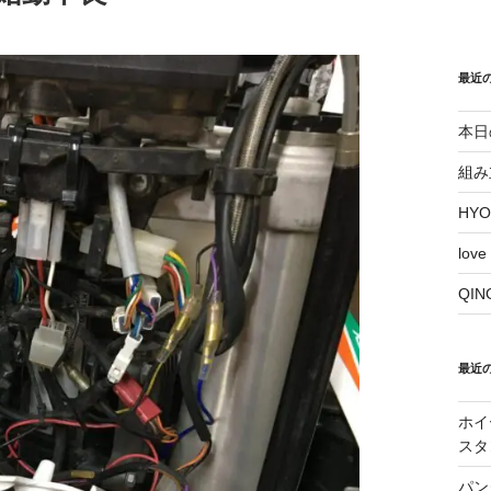
最近
本日
組み
HY
love
QI
最近
ホイ
スタ
パン