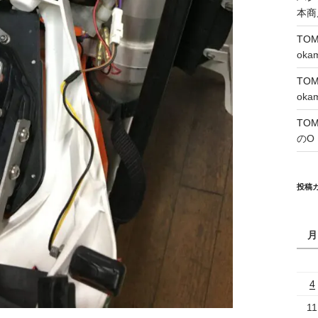
本商
TO
oka
TO
oka
TO
のO
投稿
月
4
11