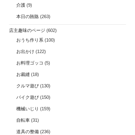
介護
(9)
本日の賄賂
(263)
店主趣味のページ
(602)
おうち作り系
(100)
お出かけ
(122)
お料理ゴッコ
(5)
お裁縫
(18)
クルマ遊び
(130)
バイク遊び
(150)
機械いじり
(159)
自転車
(31)
道具の整備
(236)