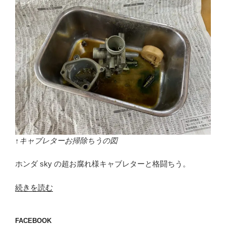
↑キャブレターお掃除ちうの図
ホンダ sky の超お腐れ様キャブレターと格闘ちう。
“超
続きを読む
お
腐
FACEBOOK
れ