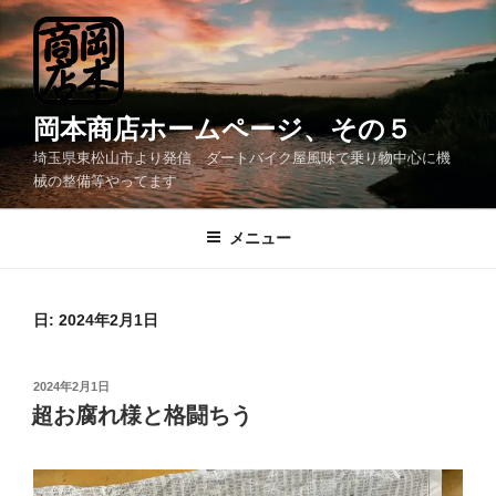
コ
ン
テ
ン
ツ
岡本商店ホームページ、その５
へ
埼玉県東松山市より発信 ダートバイク屋風味で乗り物中心に機
ス
械の整備等やってます
キ
ッ
メニュー
プ
日:
2024年2月1日
投
2024年2月1日
稿
超お腐れ様と格闘ちう
日: