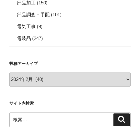
部品加工
(150)
部品調査・手配
(101)
電気工事
(9)
電装品
(247)
投稿アーカイブ
投
稿
ア
ー
サイト内検索
カ
イ
検
検
ブ
索
索: