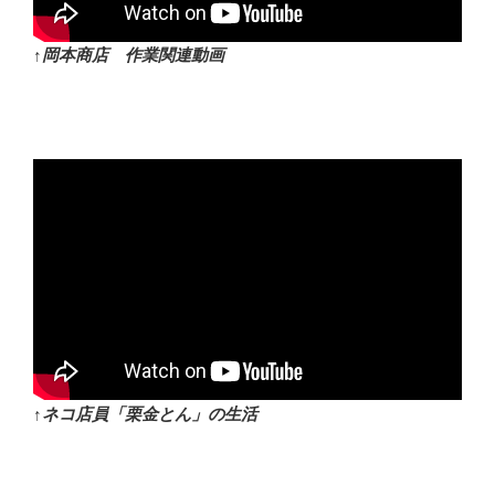
↑岡本商店 作業関連動画
↑ネコ店員「栗金とん」の生活