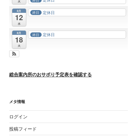
火
8月
定休日
終日
12
水
8月
定休日
終日
18
火
総合案内所のおサボり予定表を確認する
メタ情報
ログイン
投稿フィード