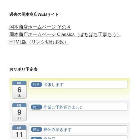
過去の岡本商店WEBサイト
岡本商店ホームページ その４
岡本商店ホームペーシ Classics（ぼちぼち工事ちう）
HTML版（リンク切れ多数）
おサボり予定表
8月
出張します
終日
6
木
8月
作業ご予約頂きました
終日
9
日
8月
夏休み頂きます
終日
11
定休日
終日