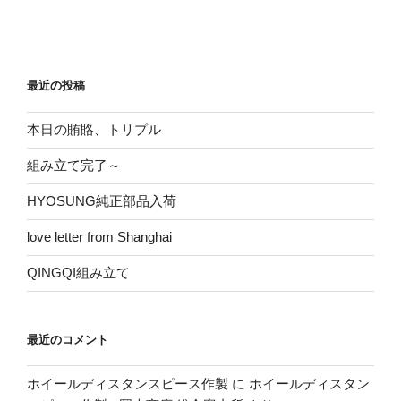
様
と
格
闘
最近の投稿
ち
う”
本日の賄賂、トリプル
の
組み立て完了～
HYOSUNG純正部品入荷
love letter from Shanghai
QINGQI組み立て
最近のコメント
ホイールディスタンスピース作製
に
ホイールディスタン