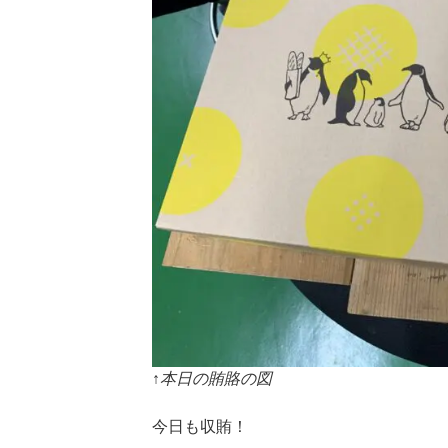
↑本日の賄賂の図
今日も収賄！