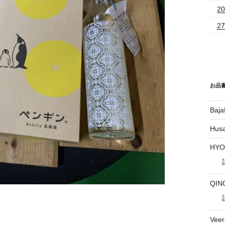
20
27
お品
Baja
Hus
HY
QIN
Vee