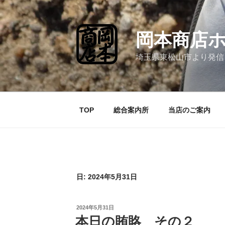
コ
ン
テ
岡本商店
ン
ツ
埼玉県東松山市より発信
へ
ス
キ
ッ
TOP
総合案内所
当店のご案内
プ
日:
2024年5月31日
投
2024年5月31日
稿
本日の賄賂 その２
日: