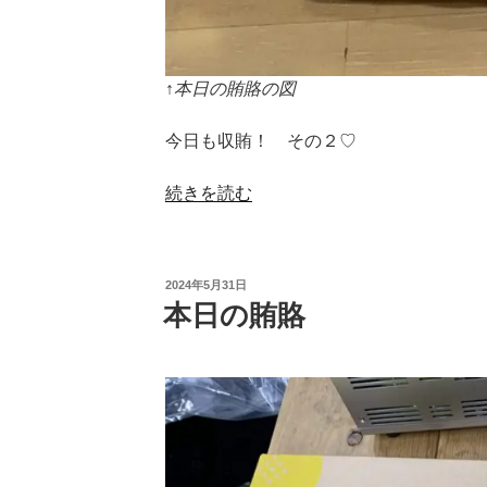
↑本日の賄賂の図
今日も収賄！ その２♡
“本
続きを読む
日
の
賄
投
2024年5月31日
賂
稿
本日の賄賂
日:
そ
の
２”
の