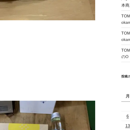
本商
TO
oka
TO
oka
TO
のO
投稿
月
6
13