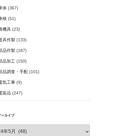
車体
(367)
車検
(51)
農機具
(23)
道具作製
(133)
部品作製
(187)
部品加工
(150)
部品調査・手配
(101)
電気工事
(9)
電装品
(247)
アーカイブ