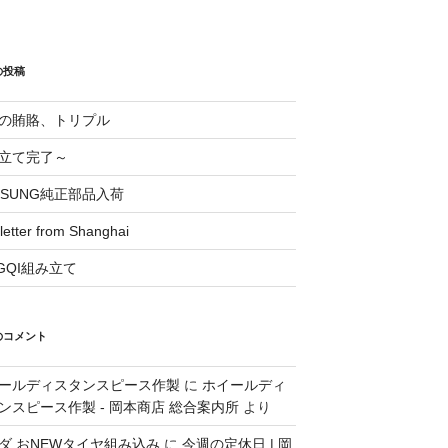
の投稿
の賄賂、トリプル
立て完了～
OSUNG純正部品入荷
 letter from Shanghai
NGQI組み立て
のコメント
ールディスタンスピース作製
に
ホイールディ
ンスピース作製 - 岡本商店 総合案内所
より
ダ おNEWタイヤ組み込み
に
今週の定休日 | 岡