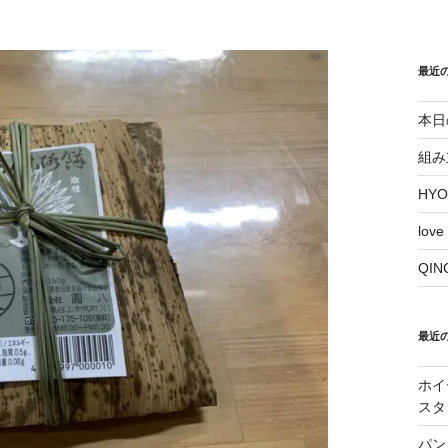
最近
本日
組み
HY
love
QI
最近
ホイ
スタ
パン