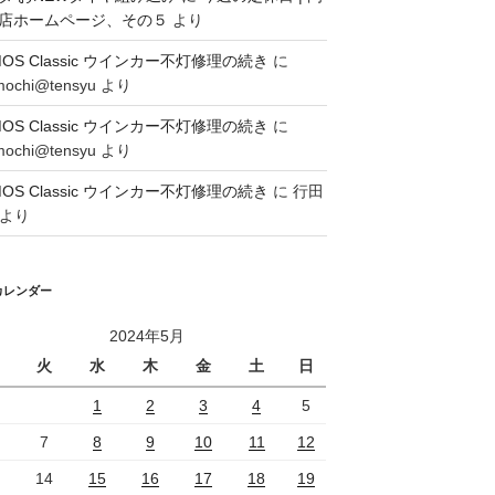
店ホームページ、その５
より
MOS Classic ウインカー不灯修理の続き
に
mochi@tensyu
より
MOS Classic ウインカー不灯修理の続き
に
mochi@tensyu
より
MOS Classic ウインカー不灯修理の続き
に
行田
より
カレンダー
2024年5月
火
水
木
金
土
日
1
2
3
4
5
7
8
9
10
11
12
14
15
16
17
18
19