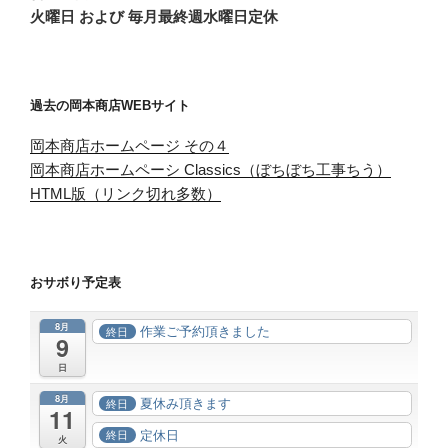
火曜日 および 毎月最終週水曜日定休
過去の岡本商店WEBサイト
岡本商店ホームページ その４
岡本商店ホームペーシ Classics（ぼちぼち工事ちう）
HTML版（リンク切れ多数）
おサボり予定表
8月
作業ご予約頂きました
終日
9
日
8月
夏休み頂きます
終日
11
定休日
終日
火