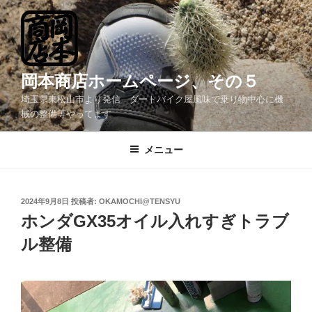
コ
ン
テ
ン
ツ
岡本商店ホームページ、その５
へ
埼玉県東松山市より発信 ダートバイク屋風味で乗り物中心に機
ス
械の整備等やってます
キ
ッ
メニュー
プ
投
2024年9月8日
投稿者:
OKAMOCHI@TENSYU
稿
ホンダGX35オイル入れすぎトラブ
日:
ル整備