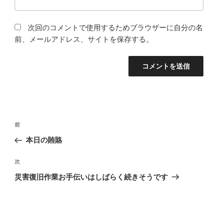
次回のコメントで使用するためブラウザーに自分の名
前、メールアドレス、サイトを保存する。
投
前
前
稿
の
本日の賄賂
ナ
投
ビ
稿
次
次
ゲ
の
災害復旧作業お手伝いはしばらく続きそうです
投
ー
稿
シ
ョ