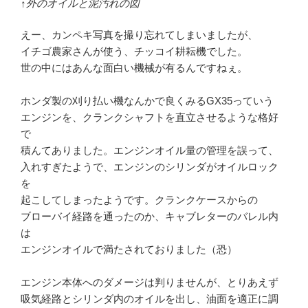
↑外のオイルと泥汚れの図
えー、カンペキ写真を撮り忘れてしまいましたが、
イチゴ農家さんが使う、チッコイ耕耘機でした。
世の中にはあんな面白い機械が有るんですねぇ。
ホンダ製の刈り払い機なんかで良くみるGX35っていう
エンジンを、クランクシャフトを直立させるような格好
で
積んてありました。エンジンオイル量の管理を誤って、
入れすぎたようで、エンジンのシリンダがオイルロック
を
起こしてしまったようです。クランクケースからの
ブローバイ経路を通ったのか、キャブレターのバレル内
は
エンジンオイルで満たされておりました（恐）
エンジン本体へのダメージは判りませんが、とりあえず
吸気経路とシリンダ内のオイルを出し、油面を適正に調