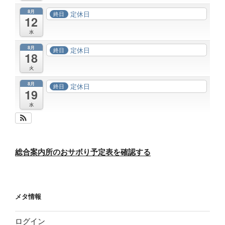
8月
定休日
終日
12
水
8月
定休日
終日
18
火
8月
定休日
終日
19
水
総合案内所のおサボり予定表を確認する
メタ情報
ログイン