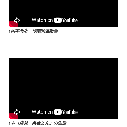
↑岡本商店 作業関連動画
↑ネコ店員「栗金とん」の生活