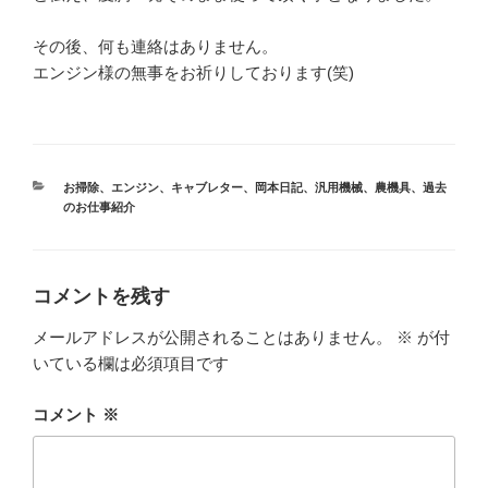
その後、何も連絡はありません。
エンジン様の無事をお祈りしております(笑)
カ
お掃除
、
エンジン
、
キャブレター
、
岡本日記
、
汎用機械
、
農機具
、
過去
テ
のお仕事紹介
ゴ
リ
ー
コメントを残す
メールアドレスが公開されることはありません。
※
が付
いている欄は必須項目です
コメント
※