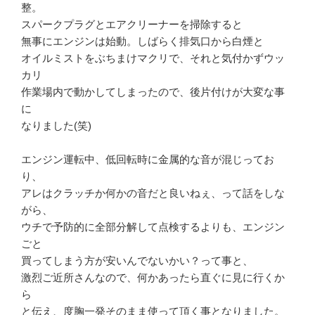
整。
スパークプラグとエアクリーナーを掃除すると
無事にエンジンは始動。しばらく排気口から白煙と
オイルミストをぶちまけマクリで、それと気付かずウッ
カリ
作業場内で動かしてしまったので、後片付けが大変な事
に
なりました(笑)
エンジン運転中、低回転時に金属的な音が混じってお
り、
アレはクラッチか何かの音だと良いねぇ、って話をしな
がら、
ウチで予防的に全部分解して点検するよりも、エンジン
ごと
買ってしまう方が安いんでないかい？って事と、
激烈ご近所さんなので、何かあったら直ぐに見に行くか
ら
と伝え、度胸一発そのまま使って頂く事となりました。