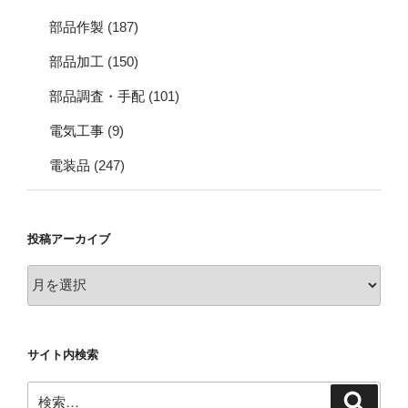
部品作製
(187)
部品加工
(150)
部品調査・手配
(101)
電気工事
(9)
電装品
(247)
投稿アーカイブ
投
稿
ア
ー
サイト内検索
カ
イ
検
検
ブ