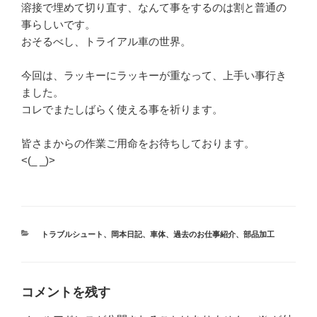
溶接で埋めて切り直す、なんて事をするのは割と普通の
事らしいです。
おそるべし、トライアル車の世界。
今回は、ラッキーにラッキーが重なって、上手い事行き
ました。
コレでまたしばらく使える事を祈ります。
皆さまからの作業ご用命をお待ちしております。
<(_ _)>
カ
トラブルシュート
、
岡本日記
、
車体
、
過去のお仕事紹介
、
部品加工
テ
ゴ
リ
ー
コメントを残す