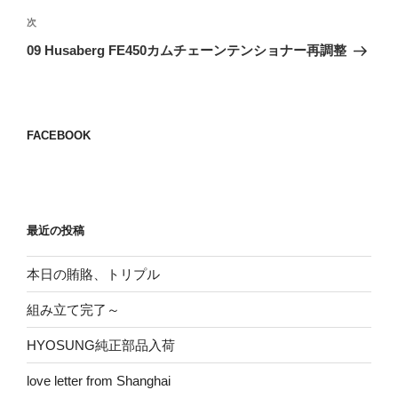
ビ
稿
次
次
ゲ
の
09 Husaberg FE450カムチェーンテンショナー再調整
投
ー
稿
シ
ョ
FACEBOOK
ン
最近の投稿
本日の賄賂、トリプル
組み立て完了～
HYOSUNG純正部品入荷
love letter from Shanghai