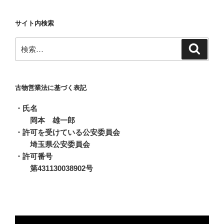
ア
ー
サイト内検索
カ
イ
検
検
ブ
索
索:
古物営業法に基づく表記
・氏名
岡本 雄一郎
・許可を受けている公安委員会
埼玉県公安委員会
・許可番号
第431130038902号