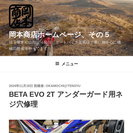
コ
ン
テ
ン
ツ
岡本商店ホームページ、その５
へ
埼玉県東松山市より発信 ダートバイク屋風味で乗り物中心に機
ス
械の整備等やってます
キ
ッ
メニュー
プ
投
2024年11月18日
投稿者:
OKAMOCHI@TENSYU
稿
BETA EVO 2T アンダーガード用ネ
日:
ジ穴修理