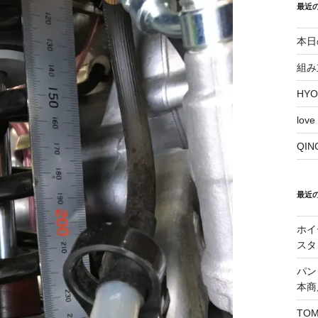
最近
本日
組み
HY
love
QI
最近
ホイ
スタ
パン
本商
TO