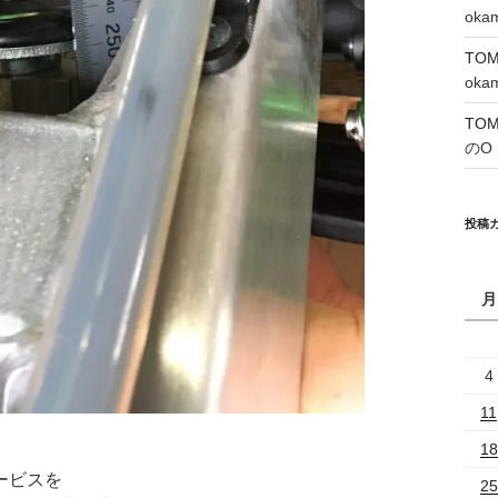
oka
TO
oka
TO
のO
投稿
月
4
11
18
ービスを
25