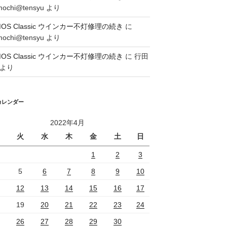
mochi@tensyu
より
MOS Classic ウインカー不灯修理の続き
に
mochi@tensyu
より
MOS Classic ウインカー不灯修理の続き
に
行田
より
カレンダー
2022年4月
火
水
木
金
土
日
1
2
3
5
6
7
8
9
10
12
13
14
15
16
17
19
20
21
22
23
24
26
27
28
29
30