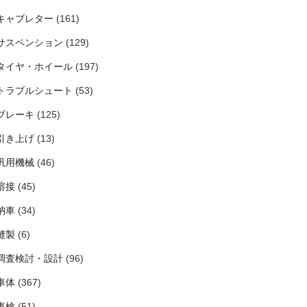
キャブレター
(161)
サスペンション
(129)
タイヤ・ホイール
(197)
トラブルシュート
(53)
ブレーキ
(125)
引き上げ
(13)
汎用機械
(46)
溶接
(45)
納車
(34)
縫製
(6)
調査検討・設計
(96)
車体
(367)
車検
(51)