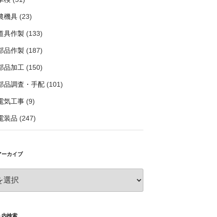
農機具
(23)
道具作製
(133)
部品作製
(187)
部品加工
(150)
部品調査・手配
(101)
電気工事
(9)
電装品
(247)
アーカイブ
ト内検索