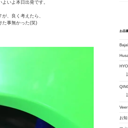
いよいよ本日出発です。
すが、良く考えたら、
た事無かった(笑)
お品
Baja
Hus
HY
QIN
Vee
お知