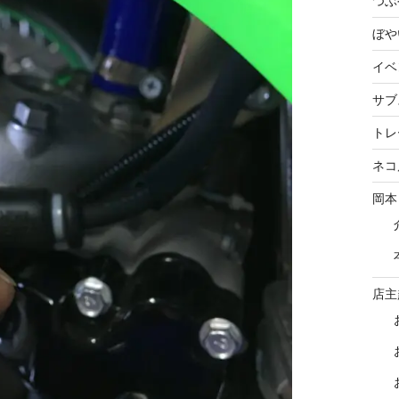
つぶ
ぼや
イベ
サブ
トレ
ネコ
岡本
店主