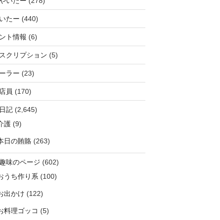
やいたー
(278)
いたー
(440)
ント情報
(6)
スクリプション
(5)
ーラー
(23)
店員
(170)
日記
(2,645)
介護
(9)
本日の賄賂
(263)
趣味のページ
(602)
おうち作り系
(100)
お出かけ
(122)
お料理ゴッコ
(5)