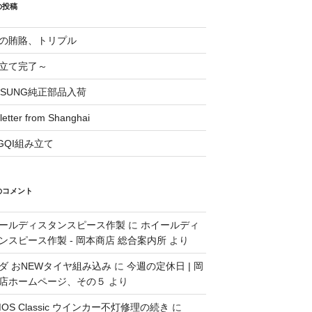
の投稿
の賄賂、トリプル
立て完了～
OSUNG純正部品入荷
 letter from Shanghai
NGQI組み立て
のコメント
ールディスタンスピース作製
に
ホイールディ
ンスピース作製 - 岡本商店 総合案内所
より
ダ おNEWタイヤ組み込み
に
今週の定休日 | 岡
店ホームページ、その５
より
MOS Classic ウインカー不灯修理の続き
に