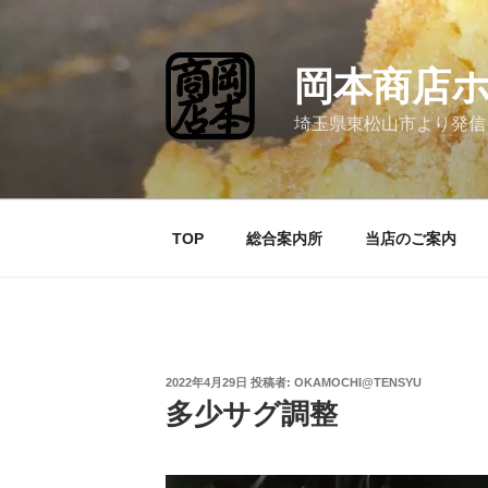
コ
ン
テ
岡本商店
ン
ツ
埼玉県東松山市より発信
へ
ス
キ
ッ
TOP
総合案内所
当店のご案内
プ
投
2022年4月29日
投稿者:
OKAMOCHI@TENSYU
稿
多少サグ調整
日: