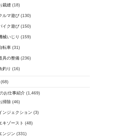
お裁縫
(18)
クルマ遊び
(130)
バイク遊び
(150)
機械いじり
(159)
自転車
(31)
道具の整備
(236)
魚釣り
(16)
(68)
のお仕事紹介
(1,469)
お掃除
(46)
インジェクション
(3)
エキゾースト
(48)
エンジン
(331)