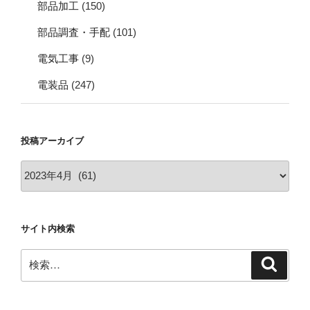
部品加工
(150)
部品調査・手配
(101)
電気工事
(9)
電装品
(247)
投稿アーカイブ
投
稿
ア
ー
サイト内検索
カ
イ
検
検
ブ
索
索: