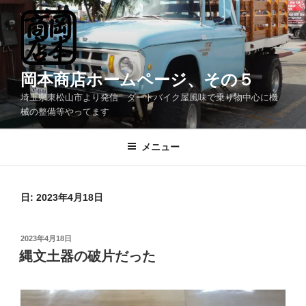
コ
ン
テ
ン
ツ
岡本商店ホームページ、その５
へ
埼玉県東松山市より発信 ダートバイク屋風味で乗り物中心に機
ス
械の整備等やってます
キ
ッ
メニュー
プ
日:
2023年4月18日
投
2023年4月18日
稿
縄文土器の破片だった
日: