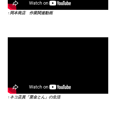
↑岡本商店 作業関連動画
↑ネコ店員「栗金とん」の生活