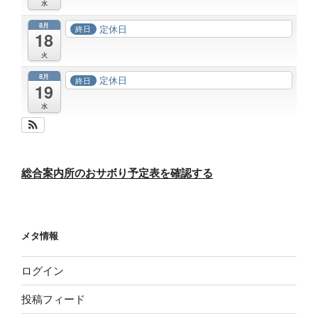
水
8月
定休日
終日
18
火
8月
定休日
終日
19
水
総合案内所のおサボり予定表を確認する
メタ情報
ログイン
投稿フィード