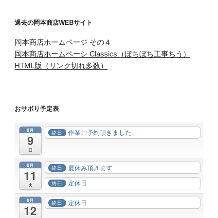
過去の岡本商店WEBサイト
岡本商店ホームページ その４
岡本商店ホームペーシ Classics（ぼちぼち工事ちう）
HTML版（リンク切れ多数）
おサボり予定表
8月
作業ご予約頂きました
終日
9
日
8月
夏休み頂きます
終日
11
定休日
終日
火
8月
定休日
終日
12