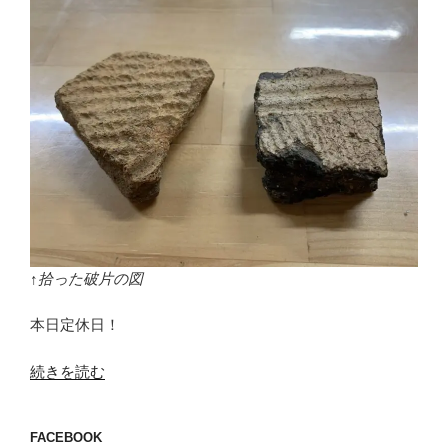
↑拾った破片の図
本日定休日！
“縄
続きを読む
文
土
FACEBOOK
器