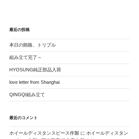
の
破
片
だ
最近の投稿
っ
た”
本日の賄賂、トリプル
の
組み立て完了～
HYOSUNG純正部品入荷
love letter from Shanghai
QINGQI組み立て
最近のコメント
ホイールディスタンスピース作製
に
ホイールディスタン