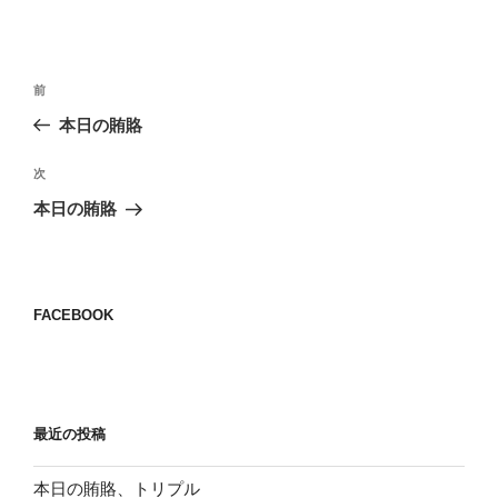
投
前
前
稿
の
本日の賄賂
ナ
投
ビ
稿
次
次
ゲ
の
本日の賄賂
投
ー
稿
シ
ョ
FACEBOOK
ン
最近の投稿
本日の賄賂、トリプル