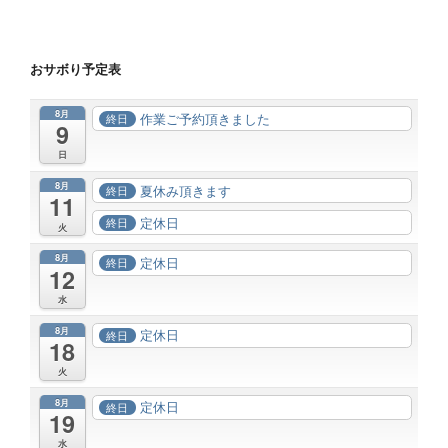
おサボり予定表
8月
作業ご予約頂きました
終日
9
日
8月
夏休み頂きます
終日
11
定休日
終日
火
8月
定休日
終日
12
水
8月
定休日
終日
18
火
8月
定休日
終日
19
水