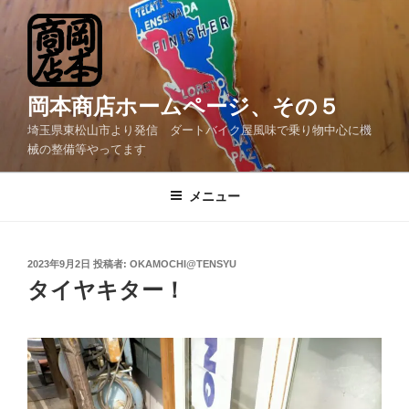
コ
ン
テ
ン
ツ
岡本商店ホームページ、その５
へ
埼玉県東松山市より発信 ダートバイク屋風味で乗り物中心に機
ス
械の整備等やってます
キ
ッ
メニュー
プ
投
2023年9月2日
投稿者:
OKAMOCHI@TENSYU
稿
タイヤキター！
日: