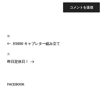
投
前
前
稿
の
XS650 キャブレター組み立て
ナ
投
ビ
稿
次
次
ゲ
の
昨日定休日！
投
ー
稿
シ
ョ
FACEBOOK
ン