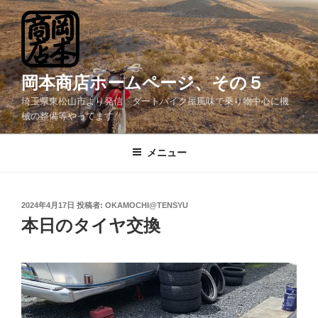
コ
ン
テ
ン
ツ
岡本商店ホームページ、その５
へ
埼玉県東松山市より発信 ダートバイク屋風味で乗り物中心に機
ス
械の整備等やってます
キ
ッ
メニュー
プ
投
2024年4月17日
投稿者:
OKAMOCHI@TENSYU
稿
本日のタイヤ交換
日: