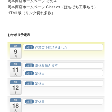
岡本商店ホームページ その４
岡本商店ホームペーシ Classics（ぼちぼち工事ちう）
HTML版（リンク切れ多数）
おサボり予定表
8月
作業ご予約頂きました
終日
9
日
8月
夏休み頂きます
終日
11
定休日
終日
火
8月
定休日
終日
12
水
8月
定休日
終日
18
火