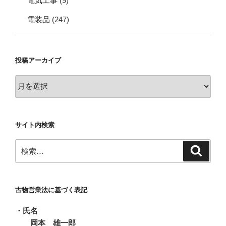
電気工事
(9)
電装品
(247)
投稿アーカイブ
投
稿
ア
ー
サイト内検索
カ
イ
検
検
ブ
索
索:
古物営業法に基づく表記
・氏名
岡本 雄一郎