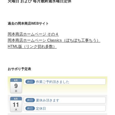
火曜日 および 毎月最終週水曜日定休
過去の岡本商店WEBサイト
岡本商店ホームページ その４
岡本商店ホームペーシ Classics（ぼちぼち工事ちう）
HTML版（リンク切れ多数）
おサボり予定表
8月
作業ご予約頂きました
終日
9
日
8月
夏休み頂きます
終日
11
定休日
終日
火