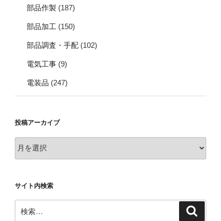
部品作製
(187)
部品加工
(150)
部品調査・手配
(102)
電気工事
(9)
電装品
(247)
投稿アーカイブ
投
稿
ア
ー
サイト内検索
カ
イ
検
検
ブ
索
索: