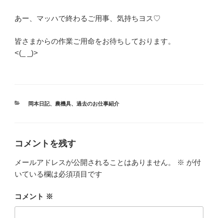
あー、マッハで終わるご用事、気持ちヨス♡
皆さまからの作業ご用命をお待ちしております。
<(_ _)>
カ
岡本日記
、
農機具
、
過去のお仕事紹介
テ
ゴ
リ
ー
コメントを残す
メールアドレスが公開されることはありません。
※
が付
いている欄は必須項目です
コメント
※