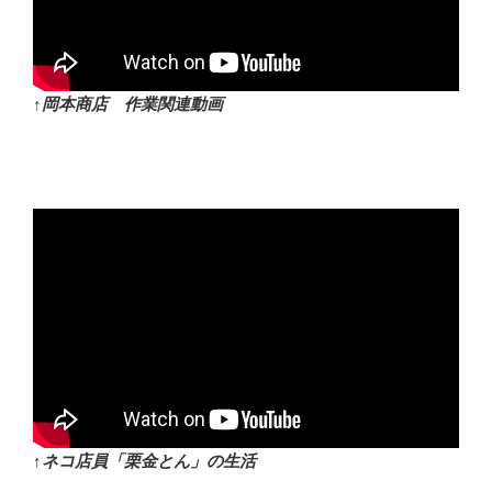
↑岡本商店 作業関連動画
↑ネコ店員「栗金とん」の生活