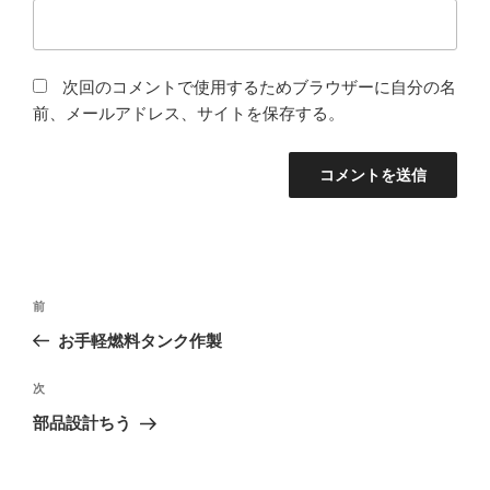
次回のコメントで使用するためブラウザーに自分の名
前、メールアドレス、サイトを保存する。
投
前
前
稿
の
お手軽燃料タンク作製
ナ
投
ビ
稿
次
次
ゲ
の
部品設計ちう
投
ー
稿
シ