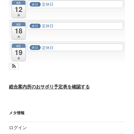
8月
定休日
終日
12
水
8月
定休日
終日
18
火
8月
定休日
終日
19
水
総合案内所のおサボり予定表を確認する
メタ情報
ログイン