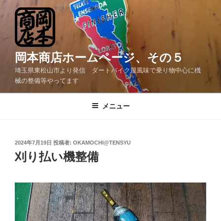
コ
ン
テ
ン
ツ
岡本商店ホームページ、その５
へ
埼玉県東松山市より発信 ダートバイク屋風味で乗り物中心に機
ス
械の整備等やってます
キ
ッ
メニュー
プ
投
2024年7月19日
投稿者:
OKAMOCHI@TENSYU
稿
刈り払い機整備
日: