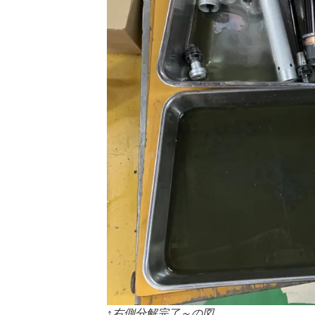
↑右側分解完了～の図