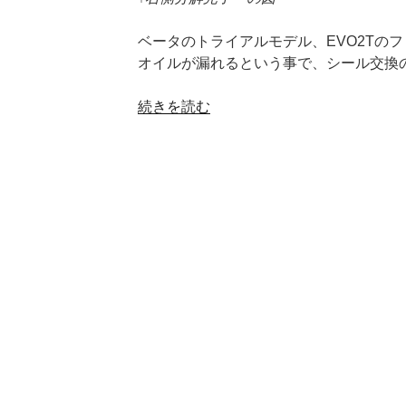
ベータのトライアルモデル、EVO2Tの
オイルが漏れるという事で、シール交換
“BETA
続きを読む
EVO2T
フ
ロ
ン
ト
フ
ォ
ー
ク
整
備”
の