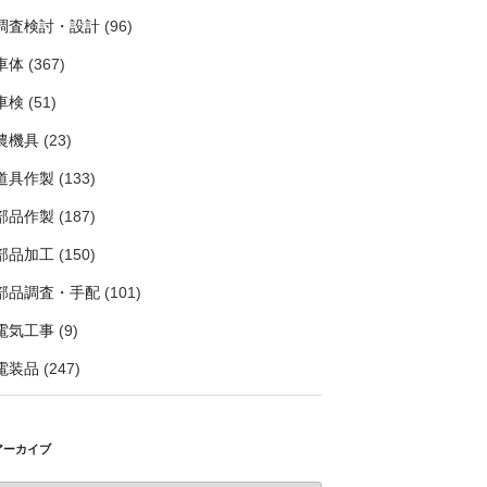
調査検討・設計
(96)
車体
(367)
車検
(51)
農機具
(23)
道具作製
(133)
部品作製
(187)
部品加工
(150)
部品調査・手配
(101)
電気工事
(9)
電装品
(247)
アーカイブ