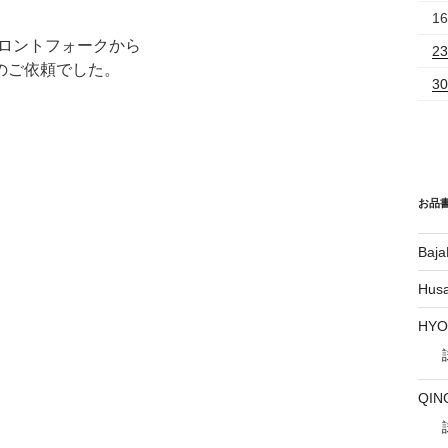
16
フロントフォークから
23
のご依頼でした。
30
お品
Baja
Hus
HY
QIN