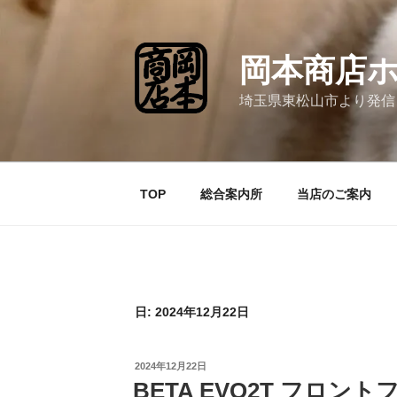
コ
ン
テ
岡本商店
ン
ツ
埼玉県東松山市より発信
へ
ス
キ
ッ
TOP
総合案内所
当店のご案内
プ
日:
2024年12月22日
投
2024年12月22日
稿
BETA EVO2T フロン
日: