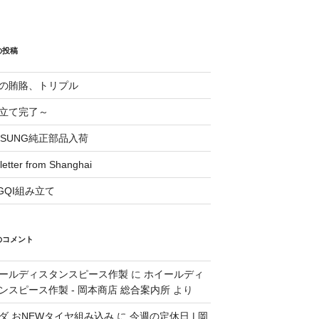
の投稿
の賄賂、トリプル
立て完了～
OSUNG純正部品入荷
 letter from Shanghai
NGQI組み立て
のコメント
ールディスタンスピース作製
に
ホイールディ
ンスピース作製 - 岡本商店 総合案内所
より
ダ おNEWタイヤ組み込み
に
今週の定休日 | 岡