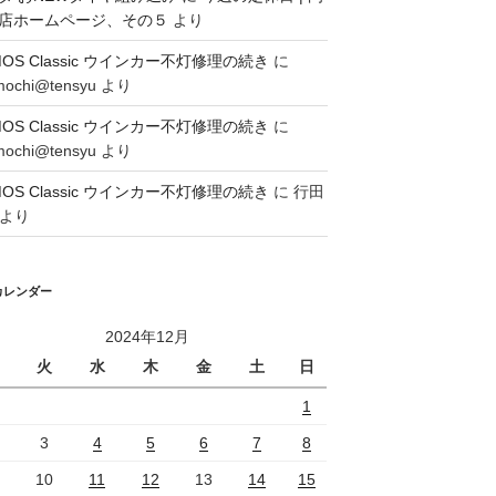
店ホームページ、その５
より
MOS Classic ウインカー不灯修理の続き
に
mochi@tensyu
より
MOS Classic ウインカー不灯修理の続き
に
mochi@tensyu
より
MOS Classic ウインカー不灯修理の続き
に
行田
より
カレンダー
2024年12月
火
水
木
金
土
日
1
3
4
5
6
7
8
10
11
12
13
14
15