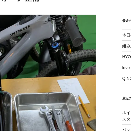
最近
本日
組み
HY
love
QI
最近
ホイ
スタ
パン