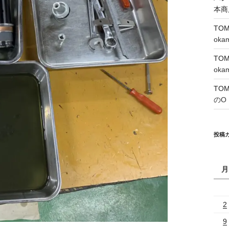
本商
TO
oka
TO
oka
TO
のO
投稿
月
2
9