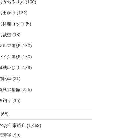
おうち作り系
(100)
お出かけ
(122)
お料理ゴッコ
(5)
お裁縫
(18)
クルマ遊び
(130)
バイク遊び
(150)
機械いじり
(159)
自転車
(31)
道具の整備
(236)
魚釣り
(16)
(68)
のお仕事紹介
(1,469)
お掃除
(46)