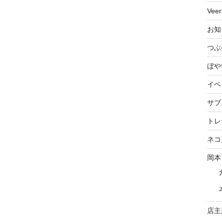
Vee
お知
つぶ
ぼや
イベ
サブ
トレ
ネコ
岡本
店主