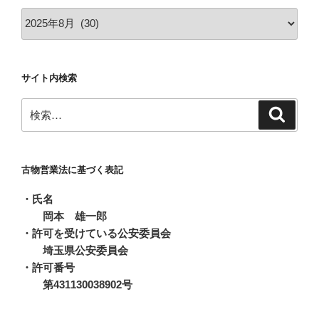
投
稿
ア
ー
サイト内検索
カ
イ
検
検
ブ
索
索:
古物営業法に基づく表記
・氏名
岡本 雄一郎
・許可を受けている公安委員会
埼玉県公安委員会
・許可番号
第431130038902号