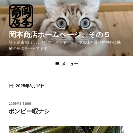
コ
ン
テ
ン
ツ
岡本商店ホームページ、その５
へ
埼玉県東松山市より発信 ダートバイク屋風味で乗り物中心に機
ス
械の整備等やってます
キ
ッ
メニュー
プ
日:
2025年8月19日
投
2025年8月19日
稿
ボンビー暇ナシ
日: