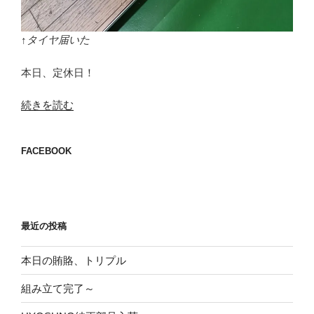
↑タイヤ届いた
本日、定休日！
“ボ
続きを読む
ン
ビ
FACEBOOK
ー
暇
ナ
シ”
の
最近の投稿
本日の賄賂、トリプル
組み立て完了～