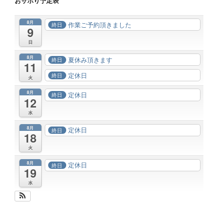
おサボり予定表
8月
作業ご予約頂きました
終日
9
日
8月
夏休み頂きます
終日
11
定休日
終日
火
8月
定休日
終日
12
水
8月
定休日
終日
18
火
8月
定休日
終日
19
水