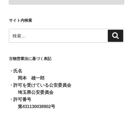
稿
ア
ー
サイト内検索
カ
イ
検
検
ブ
索
索:
古物営業法に基づく表記
・氏名
岡本 雄一郎
・許可を受けている公安委員会
埼玉県公安委員会
・許可番号
第431130038902号