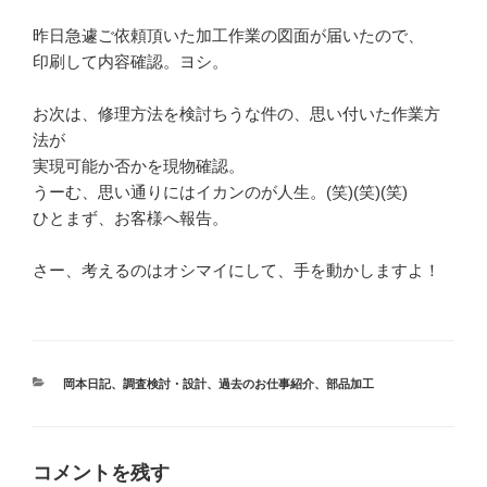
昨日急遽ご依頼頂いた加工作業の図面が届いたので、
印刷して内容確認。ヨシ。
お次は、修理方法を検討ちうな件の、思い付いた作業方
法が
実現可能か否かを現物確認。
うーむ、思い通りにはイカンのが人生。(笑)(笑)(笑)
ひとまず、お客様へ報告。
さー、考えるのはオシマイにして、手を動かしますよ！
カ
岡本日記
、
調査検討・設計
、
過去のお仕事紹介
、
部品加工
テ
ゴ
リ
ー
コメントを残す