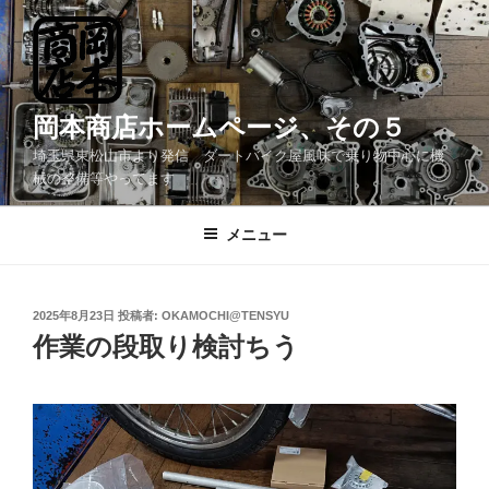
コ
ン
テ
ン
ツ
岡本商店ホームページ、その５
へ
埼玉県東松山市より発信 ダートバイク屋風味で乗り物中心に機
ス
械の整備等やってます
キ
ッ
メニュー
プ
投
2025年8月23日
投稿者:
OKAMOCHI@TENSYU
稿
作業の段取り検討ちう
日: