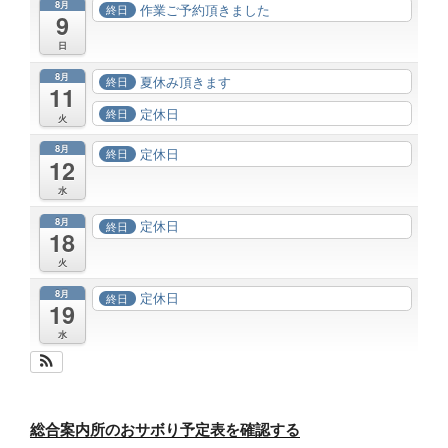
8月
作業ご予約頂きました
終日
9
日
8月
夏休み頂きます
終日
11
定休日
終日
火
8月
定休日
終日
12
水
8月
定休日
終日
18
火
8月
定休日
終日
19
水
総合案内所のおサボり予定表を確認する