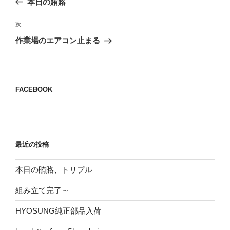
本日の賄賂
ナ
投
ビ
稿
次
次
ゲ
の
作業場のエアコン止まる
投
ー
稿
シ
ョ
FACEBOOK
ン
最近の投稿
本日の賄賂、トリプル
組み立て完了～
HYOSUNG純正部品入荷