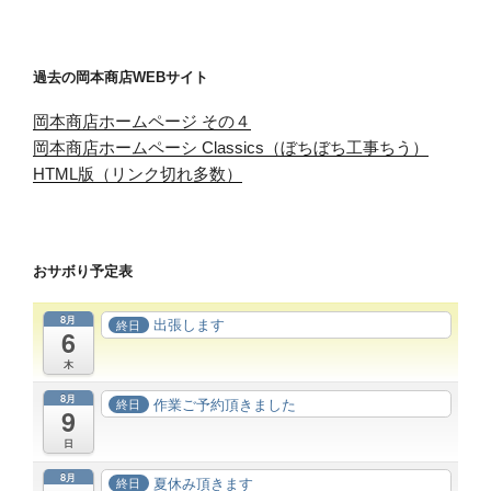
過去の岡本商店WEBサイト
岡本商店ホームページ その４
岡本商店ホームペーシ Classics（ぼちぼち工事ちう）
HTML版（リンク切れ多数）
おサボり予定表
8月
出張します
終日
6
木
8月
作業ご予約頂きました
終日
9
日
8月
夏休み頂きます
終日