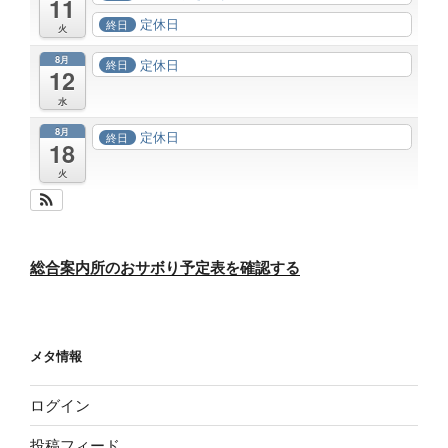
11
定休日
終日
火
8月
定休日
終日
12
水
8月
定休日
終日
18
火
総合案内所のおサボり予定表を確認する
メタ情報
ログイン
投稿フィード