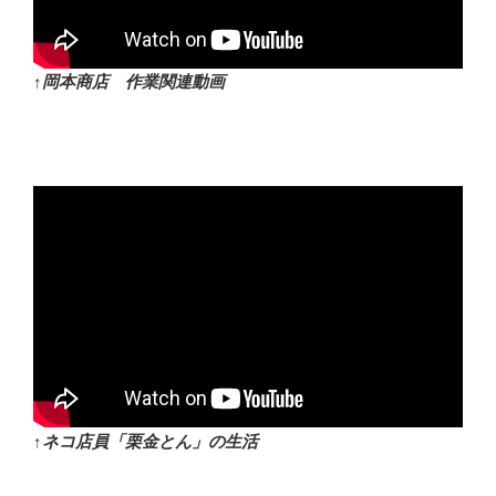
↑岡本商店 作業関連動画
↑ネコ店員「栗金とん」の生活