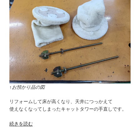
↑お預かり品の図
リフォームして床が高くなり、天井につっかえて
使えなくなってしまったキャットタワーの手直しです。
“キ
続きを読む
ャ
ッ