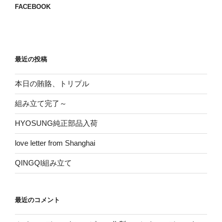
FACEBOOK
ト
タ
ワ
ー
突
最近の投稿
っ
張
本日の賄賂、トリプル
り
組み立て完了～
棒
加
HYOSUNG純正部品入荷
工”
の
love letter from Shanghai
QINGQI組み立て
最近のコメント