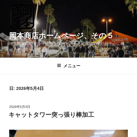
コ
ン
テ
ン
ツ
岡本商店ホームページ、その５
へ
埼玉県東松山市より発信 ダートバイク屋風味で乗り物中心に機
ス
械の整備等やってます
キ
ッ
メニュー
プ
日:
2026年5月4日
投
2026年5月4日
稿
キャットタワー突っ張り棒加工
日: