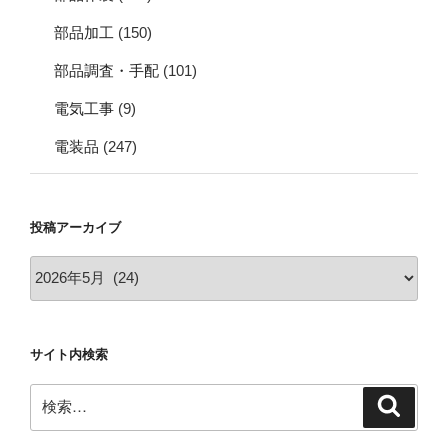
部品加工
(150)
部品調査・手配
(101)
電気工事
(9)
電装品
(247)
投稿アーカイブ
投
稿
ア
ー
サイト内検索
カ
イ
検
検
ブ
索
索: