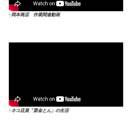
↑岡本商店 作業関連動画
↑ネコ店員「栗金とん」の生活