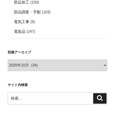
部品加工
(150)
部品調査・手配
(103)
電気工事
(9)
電装品
(247)
投稿アーカイブ
投
稿
ア
ー
サイト内検索
カ
イ
検
検
ブ
索
索: