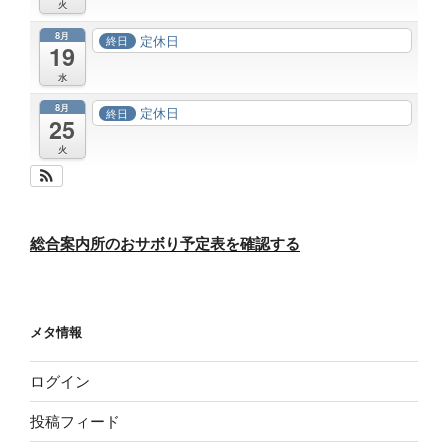
火
8月
定休日
終日
19
水
8月
定休日
終日
25
火
総合案内所のおサボり予定表を確認する
メタ情報
ログイン
投稿フィード