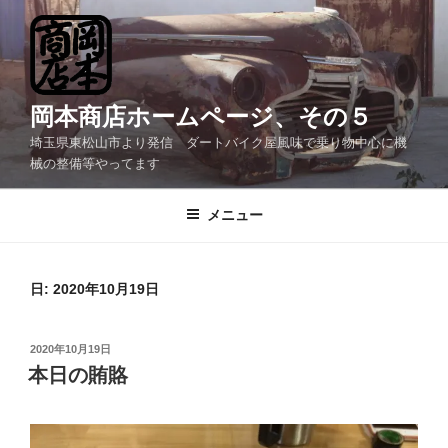
コ
ン
テ
ン
ツ
岡本商店ホームページ、その５
へ
埼玉県東松山市より発信 ダートバイク屋風味で乗り物中心に機
ス
械の整備等やってます
キ
ッ
メニュー
プ
日:
2020年10月19日
投
2020年10月19日
稿
本日の賄賂
日: