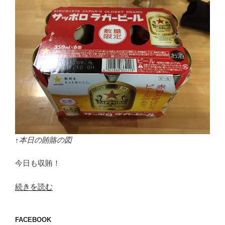
↑本日の賄賂の図
今日も収賄！
“本
続きを読む
日
の
FACEBOOK
賄