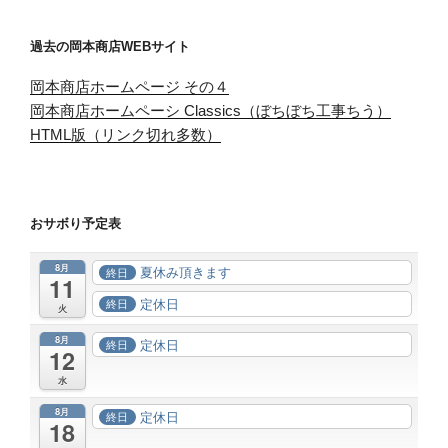
過去の岡本商店WEBサイト
岡本商店ホームページ その４
岡本商店ホームペーシ Classics（ぼちぼち工事ちう）
HTML版（リンク切れ多数）
おサボり予定表
8月
夏休み頂きます
終日
11
定休日
終日
火
8月
定休日
終日
12
水
8月
定休日
終日
18