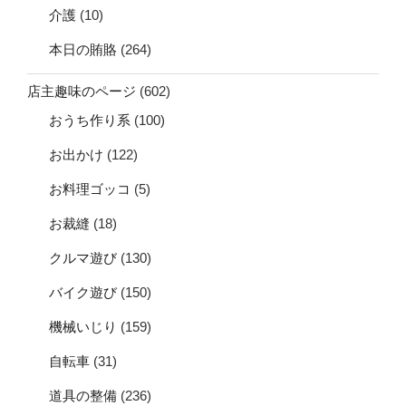
介護
(10)
本日の賄賂
(264)
店主趣味のページ
(602)
おうち作り系
(100)
お出かけ
(122)
お料理ゴッコ
(5)
お裁縫
(18)
クルマ遊び
(130)
バイク遊び
(150)
機械いじり
(159)
自転車
(31)
道具の整備
(236)