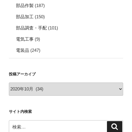
部品作製
(187)
部品加工
(150)
部品調査・手配
(101)
電気工事
(9)
電装品
(247)
投稿アーカイブ
投
稿
ア
ー
サイト内検索
カ
イ
検
検
ブ
索
索: