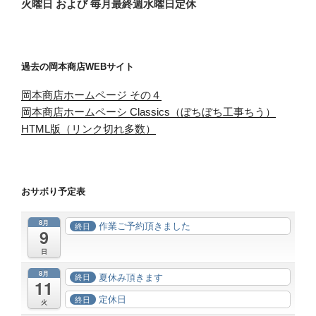
火曜日 および 毎月最終週水曜日定休
過去の岡本商店WEBサイト
岡本商店ホームページ その４
岡本商店ホームペーシ Classics（ぼちぼち工事ちう）
HTML版（リンク切れ多数）
おサボり予定表
8月
作業ご予約頂きました
終日
9
日
8月
夏休み頂きます
終日
11
定休日
終日
火