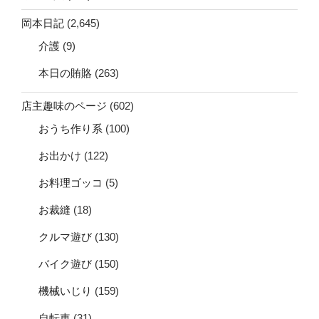
岡本日記
(2,645)
介護
(9)
本日の賄賂
(263)
店主趣味のページ
(602)
おうち作り系
(100)
お出かけ
(122)
お料理ゴッコ
(5)
お裁縫
(18)
クルマ遊び
(130)
バイク遊び
(150)
機械いじり
(159)
自転車
(31)