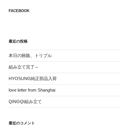
シ
FACEBOOK
ー
ド
組
み
立
最近の投稿
て
ち
本日の賄賂、トリプル
う”
組み立て完了～
の
HYOSUNG純正部品入荷
love letter from Shanghai
QINGQI組み立て
最近のコメント