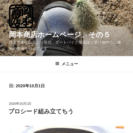
コ
ン
テ
ン
ツ
岡本商店ホームページ、その５
へ
埼玉県東松山市より発信 ダートバイク屋風味で乗り物中心に機
ス
械の整備等やってます
キ
ッ
メニュー
プ
日:
2020年10月1日
投
2020年10月1日
稿
プロシード組み立てちう
日: