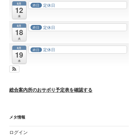
8月
定休日
終日
12
水
8月
定休日
終日
18
火
8月
定休日
終日
19
水
総合案内所のおサボり予定表を確認する
メタ情報
ログイン