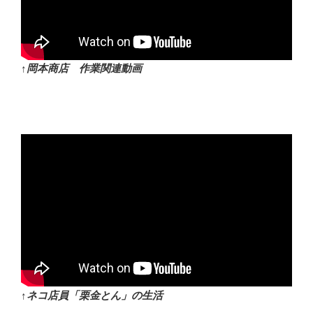
↑岡本商店 作業関連動画
↑ネコ店員「栗金とん」の生活