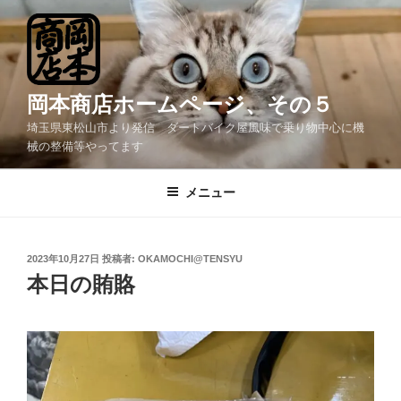
コ
ン
テ
ン
ツ
岡本商店ホームページ、その５
へ
埼玉県東松山市より発信 ダートバイク屋風味で乗り物中心に機
ス
械の整備等やってます
キ
ッ
メニュー
プ
投
2023年10月27日
投稿者:
OKAMOCHI@TENSYU
稿
本日の賄賂
日: