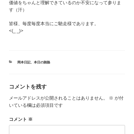
価値をちゃんと理解できているのか不安になって参りま
す（汗）
皆様、毎度毎度本当にご馳走様であります。
<(_ _)>
カ
岡本日記
、
本日の賄賂
テ
ゴ
リ
ー
コメントを残す
メールアドレスが公開されることはありません。
※
が付
いている欄は必須項目です
コメント
※