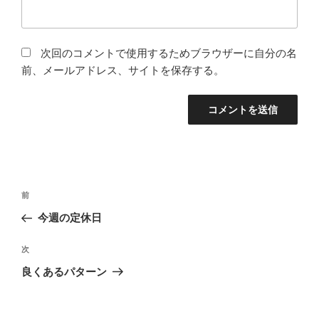
次回のコメントで使用するためブラウザーに自分の名
前、メールアドレス、サイトを保存する。
投
前
前
稿
の
今週の定休日
ナ
投
ビ
稿
次
次
ゲ
の
良くあるパターン
投
ー
稿
シ