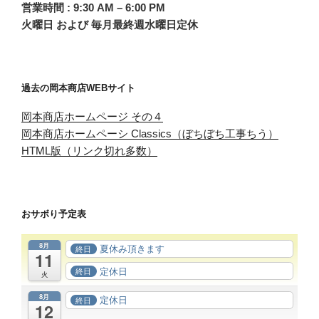
営業時間 : 9:30 AM – 6:00 PM
火曜日 および 毎月最終週水曜日定休
過去の岡本商店WEBサイト
岡本商店ホームページ その４
岡本商店ホームペーシ Classics（ぼちぼち工事ちう）
HTML版（リンク切れ多数）
おサボり予定表
8月
夏休み頂きます
終日
11
定休日
終日
火
8月
定休日
終日
12