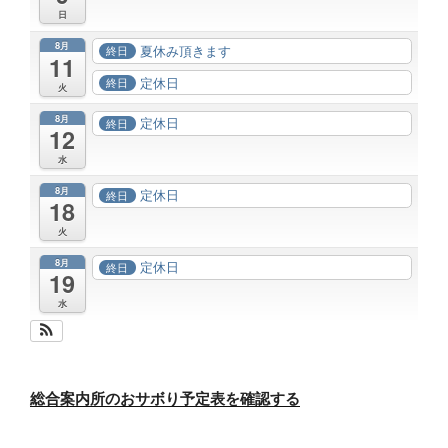
日
8月
夏休み頂きます
終日
11
定休日
終日
火
8月
定休日
終日
12
水
8月
定休日
終日
18
火
8月
定休日
終日
19
水
総合案内所のおサボり予定表を確認する