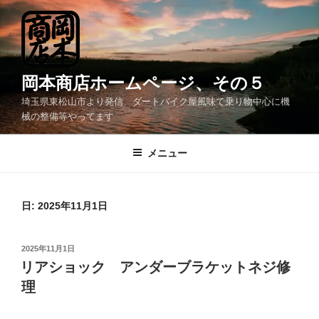
コ
ン
テ
ン
ツ
岡本商店ホームページ、その５
へ
埼玉県東松山市より発信 ダートバイク屋風味で乗り物中心に機
ス
械の整備等やってます
キ
ッ
メニュー
プ
日:
2025年11月1日
投
2025年11月1日
稿
リアショック アンダーブラケットネジ修
日:
理