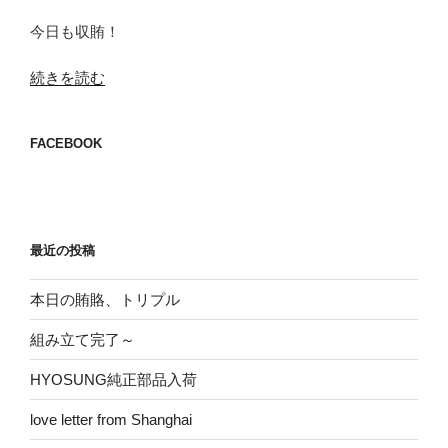
今日も収賄！
“本
続きを読む
日
の
FACEBOOK
賄
賂”
の
最近の投稿
本日の賄賂、トリプル
組み立て完了～
HYOSUNG純正部品入荷
love letter from Shanghai