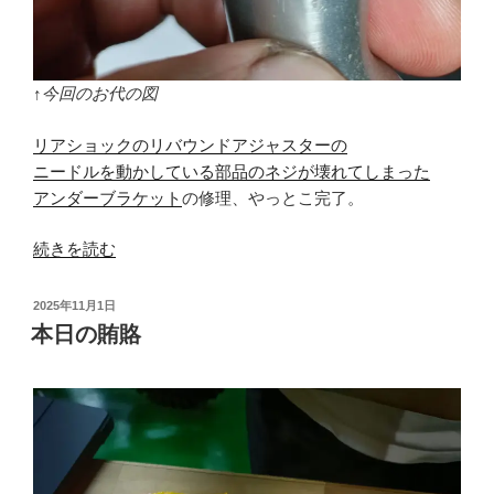
↑今回のお代の図
リアショックのリバウンドアジャスターの
ニードルを動かしている部品のネジが壊れてしまった
アンダーブラケット
の修理、やっとこ完了。
“リ
続きを読む
ア
シ
投
2025年11月1日
ョ
稿
本日の賄賂
日:
ッ
ク
ア
ン
ダ
ー