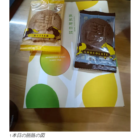
ブ
ラ
ケ
ッ
ト
ネ
ジ
修
理”
の
↑本日の賄賂の図