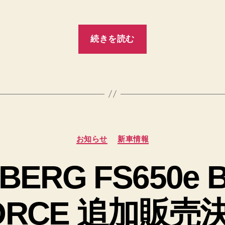
“当
続きを読む
店
試
乗
車、
お
客
カ
お知らせ
新車情報
寄
テ
せ
ゴ
BERG FS650e 
リ
パ
ー
ン
ORCE 追加販売
ダ
ち