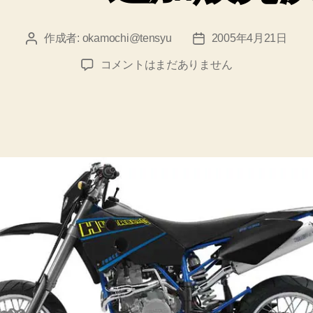
ゃ
ん
作成者:
okamochi@tensyu
2005年4月21日
投
投
３
稿
稿
HUSABERG
コメントはまだありません
者
日
号、
FS650e
箱
BLACK
FORCE
か
追
ら
加
デ
販
売
ビ
決
ュ
定
ー
へ
の
で
す！”