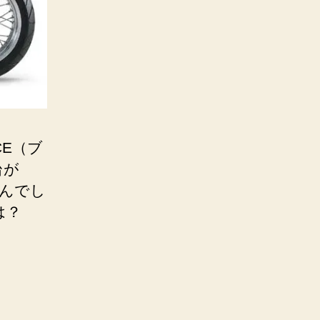
CE（ブ
台が
んでし
は？