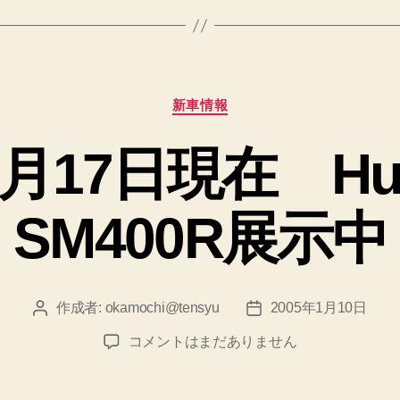
追
加
販
カ
新車情報
売
テ
決
ゴ
1月17日現在 Hus
リ
定”
ー
SM400R展示中
作成者:
okamochi@tensyu
2005年1月10日
投
投
稿
稿
2005
コメントはまだありません
者
日
年
1