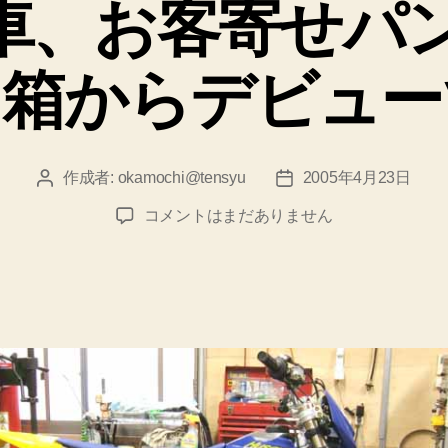
車、お客寄せパ
リ
ー
、箱からデビュー
作成者:
okamochi@tensyu
2005年4月23日
投
投
稿
稿
当
コメントはまだありません
者
日
店
試
乗
車、
お
客
寄
せ
パ