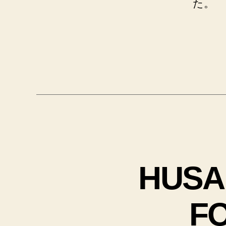
た。
HUSA
F