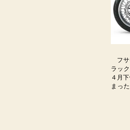
フサベ
ラック
４月下
まった