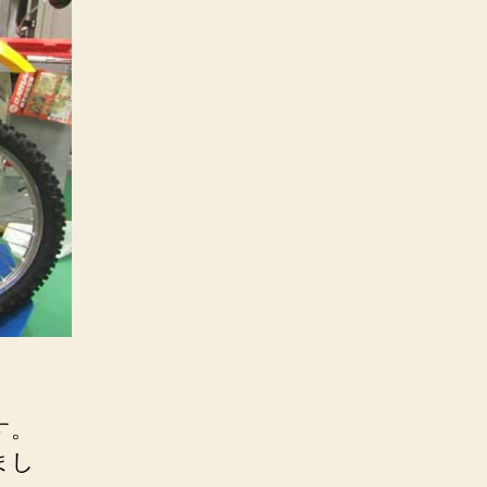
す。
まし