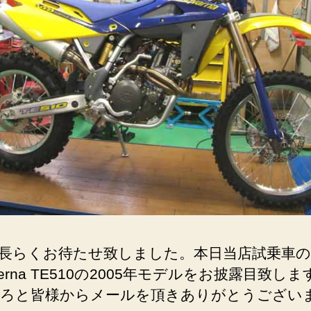
ン
ダ
ち
ゃ
ん
３
号、
箱
か
ら
デ
ビ
ュ
ー
で
長らくお待たせ致しました。本日当店試乗車の
す！
へ
verna TE510の2005年モデルをお披露目致しま
の
ろと皆様からメールを頂きありがとうござい