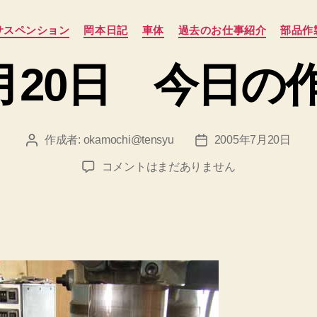
今
カ
サスペンション
岡本日記
車体
過去のお仕事紹介
部品作
日
テ
の
ゴ
7月20日 今日
リ
作
ー
業
場
作成者:
okamochi@tensyu
2005年7月20日
風
投
投
稿
稿
景”
2005
コメントはまだありません
者
日
年
7
月
20
日
今
日
の