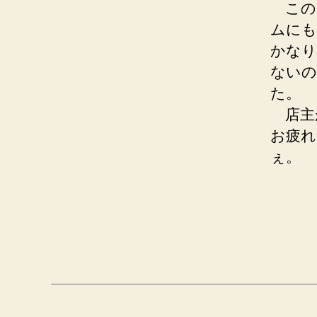
この
ムにも
かなり
ないの
た。
店主
お疲れ
ぇ。