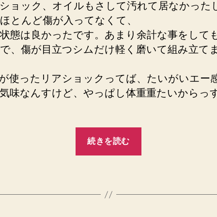
ショック、オイルもさして汚れて居なかった
ほとんど傷が入ってなくて、
状態は良かったです。あまり余計な事をして
で、傷が目立つシムだけ軽く磨いて組み立て
が使ったリアショックってば、たいがいエー
気味なんすけど、やっぱし体重重たいからっ
“2005
続きを読む
年
7
月
21
日