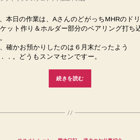
本日の作業は、AさんのどがっちMHRのド
ケット作り＆ホルダー部分のベアリング打ち
。
、確かお預かりしたのは６月末だったよう
．．。どうもスンマセンですー。
“2005
続きを読む
年
7
月
20
日
今
カ