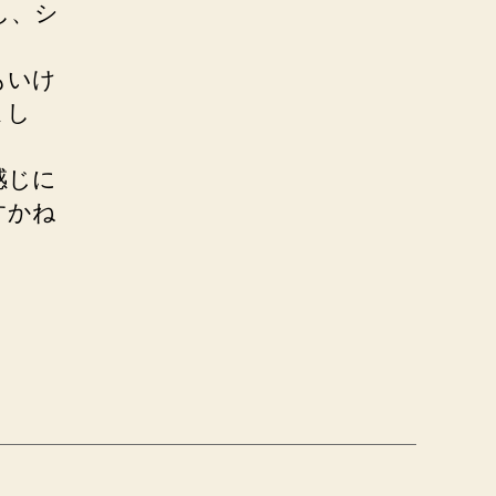
し、シ
もいけ
まし
感じに
すかね