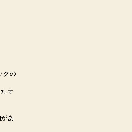
ックの
いたオ
。
物があ