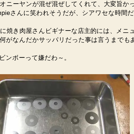
景
オニーヤンが混ぜ混ぜしてくれて、大変旨か
へ
impieさんに笑われそうだが、シアワセな時間
の
に焼き肉屋さんビギナーな店主的には、メニ
何がなんだかサッパリだった事は言うまでも
ビンボーって嫌だわ～。