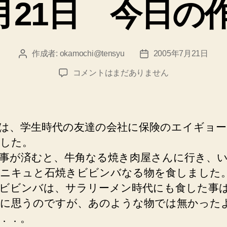
7月21日 今日
リ
ー
作成者:
okamochi@tensyu
2005年7月21日
投
投
稿
稿
2005
コメントはまだありません
者
日
年
7
月
21
は、学生時代の友達の会社に保険のエイギョー
日
した。
今
事が済むと、牛角なる焼き肉屋さんに行き、
日
の
ニキュと石焼きビビンバなる物を食しました
作
ビビンバは、サラリーメン時代にも食した事
業
に思うのですが、あのような物では無かった
場
．．。
風