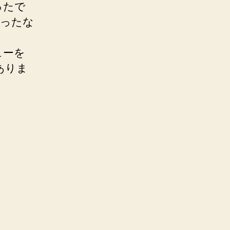
ったで
だったな
ューを
ありま