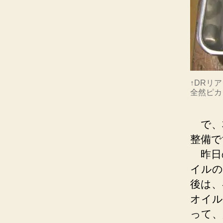
↑DRリ
全然ピカ
で、本
整備で
昨日
イルの
後は、
オイル
って、