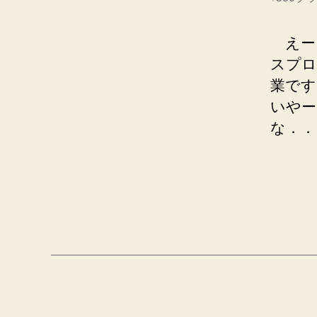
えー、
スプロ
業です
いやー
な．．