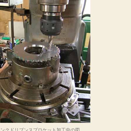
作
業
場
風
景
へ
の
ブランクドリブンスプロケット加工中の図