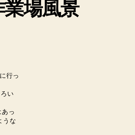
の作業場風景
に行っ
いろい
。
はあっ
ような